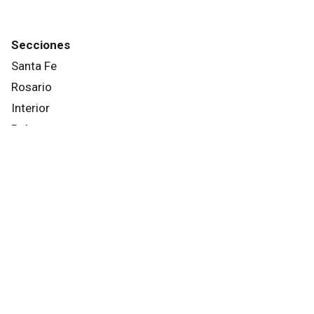
Secciones
Santa Fe
Rosario
Interior
País
Mundo
Info General
Afternews
Deportes
Otros canales