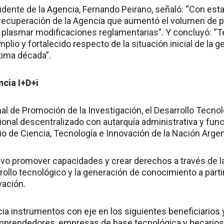
sidente de la Agencia, Fernando Peirano, señaló: “Con est
 recuperación de la Agencia que aumentó el volumen de 
ó plasmar modificaciones reglamentarias”. Y concluyó: 
io y fortalecido respecto de la situación inicial de la ges
tima década”.
ncia I+D+i
l de Promoción de la Investigación, el Desarrollo Tecnol
onal descentralizado con autarquía administrativa y funci
rio de Ciencia, Tecnología e Innovación de la Nación Arge
vo promover capacidades y crear derechos a través de la
arrollo tecnológico y la generación de conocimiento a parti
vación.
ia instrumentos con eje en los siguientes beneficiarios 
emprendedores, empresas de base tecnológica y becarios