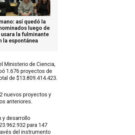
mano: así quedó la
 nominados luego de
 usara la fulminante
n la espontánea
l Ministerio de Ciencia,
obó 1.676 proyectos de
total de $13.809.414.423.
82 nuevos proyectos y
os anteriores.
 y desarrollo
723.962.932 para 147
través del instrumento