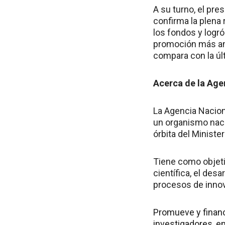
A su turno, el pre
confirma la plena
los fondos y logr
promoción más ampl
compara con la úl
Acerca de la Age
La Agencia Naciona
un organismo naci
órbita del Ministe
Tiene como objeti
científica, el des
procesos de inno
Promueve y financ
investigadores, 