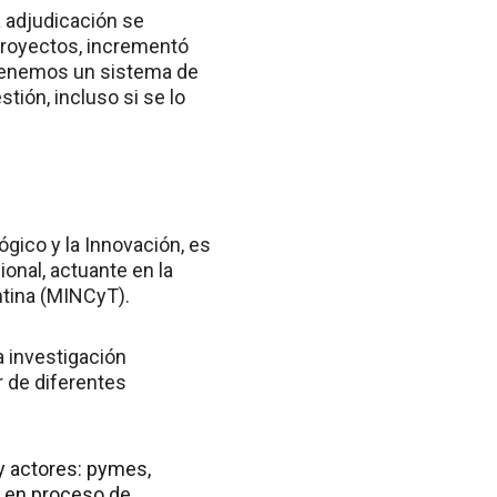
a adjudicación se
proyectos, incrementó
“Tenemos un sistema de
tión, incluso si se lo
ógico y la Innovación, es
onal, actuante en la
ntina (MINCyT).
 investigación
r de diferentes
y actores: pymes,
 en proceso de