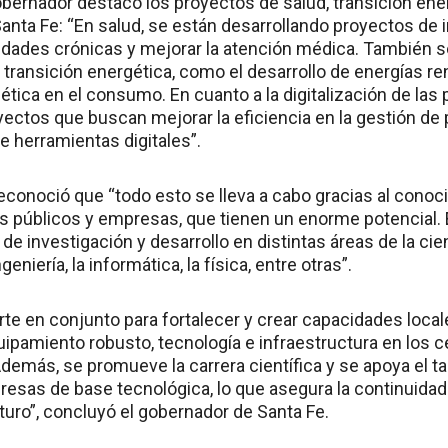
gobernador destacó los proyectos de salud, transición ener
anta Fe: “En salud, se están desarrollando proyectos de 
dades crónicas y mejorar la atención médica. También 
 transición energética, como el desarrollo de energías re
gética en el consumo. En cuanto a la digitalización de la
yectos que buscan mejorar la eficiencia en la gestión de 
 herramientas digitales”.
reconoció que “todo esto se lleva a cabo gracias al cono
os públicos y empresas, que tienen un enorme potencial.
de investigación y desarrollo en distintas áreas de la cie
geniería, la informática, la física, entre otras”.
erte en conjunto para fortalecer y crear capacidades loca
uipamiento robusto, tecnología e infraestructura en los c
demás, se promueve la carrera científica y se apoya el t
esas de base tecnológica, lo que asegura la continuidad 
uturo”, concluyó el gobernador de Santa Fe.