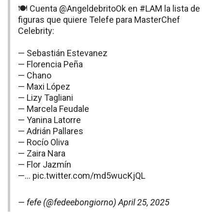
🍽️ Cuenta
@AngeldebritoOk
en
#LAM
la lista de
figuras que quiere Telefe para MasterChef
Celebrity:
— Sebastián Estevanez
— Florencia Peña
— Chano
— Maxi López
— Lizy Tagliani
— Marcela Feudale
— Yanina Latorre
— Adrián Pallares
— Rocío Oliva
— Zaira Nara
— Flor Jazmín
—…
pic.twitter.com/md5wucKjQL
— fefe (@fedeebongiorno)
April 25, 2025