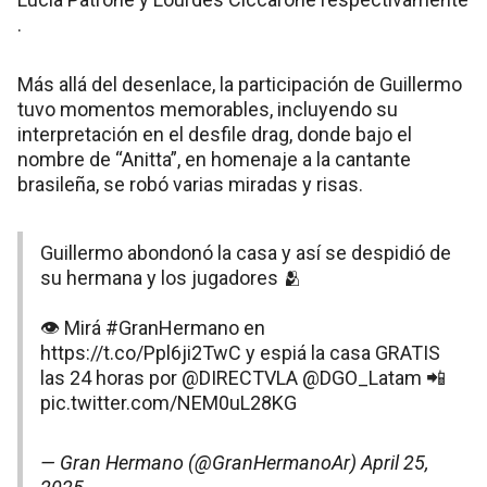
.
Más allá del desenlace, la participación de Guillermo
tuvo momentos memorables, incluyendo su
interpretación en el desfile drag, donde bajo el
nombre de “Anitta”, en homenaje a la cantante
brasileña, se robó varias miradas y risas​.
Guillermo abondonó la casa y así se despidió de
su hermana y los jugadores 🫂
👁️ Mirá
#GranHermano
en
https://t.co/Ppl6ji2TwC
y espiá la casa GRATIS
las 24 horas por
@DIRECTVLA
@DGO_Latam
📲
pic.twitter.com/NEM0uL28KG
— Gran Hermano (@GranHermanoAr)
April 25,