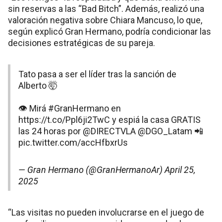
sin reservas a las “Bad Bitch”. Además, realizó una
valoración negativa sobre Chiara Mancuso, lo que,
según explicó Gran Hermano, podría condicionar las
decisiones estratégicas de su pareja​​.
Tato pasa a ser el líder tras la sanción de
Alberto 🤯
👁 Mirá
#GranHermano
en
https://t.co/Ppl6ji2TwC
y espiá la casa GRATIS
las 24 horas por
@DIRECTVLA
@DGO_Latam
📲
pic.twitter.com/accHfbxrUs
— Gran Hermano (@GranHermanoAr)
April 25,
2025
“Las visitas no pueden involucrarse en el juego de