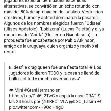
jugadores explorar identidades escénicas
alternativas, se convirtió en un éxito rotundo, con
más del 80% de aprobación del público. Vestuarios
creativos, humor y actitud dominaron la pasarela.
Algunos de los nombres elegidos fueron “Odisea”
(Ulises Apóstolo), “Lobizona” (Lucas Paletta) y el ya
mencionado “Anitta” (Guillermo Gianatassio). La
propuesta fue encabezada por Pablo Atkinson,
amigo de la uruguaya, quien organizó y motivó al
resto​.
El desfile drag queen fue una fiesta total 🔥 Los
jugadores lo dieron TODO y la casa se llenó de
brillo, actitud y mucha diversión 👠💅
👁️ Mirá
#GranHermano
en
https://t.co/Ppl6ji2TwC
y espiá la casa GRATIS
las 24 horas por
@DIRECTVLA
@DGO_Latam
📲
pic.twitter.com/H9OciHrigO