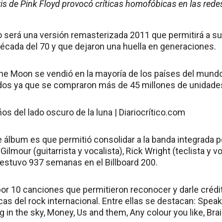
íris de Pink Floyd provocó críticas homofóbicas en las rede
 será una versión remasterizada 2011 que permitirá a su
cada del 70 y que dejaron una huella en generaciones.
the Moon se vendió en la mayoría de los países del mundo
dos ya que se compraron más de 45 millones de unidade
e álbum es que permitió consolidar a la banda integrada p
 Gilmour (guitarrista y vocalista), Rick Wright (teclista y 
e estuvo 937 semanas en el Billboard 200.
r 10 canciones que permitieron reconocer y darle crédito
s del rock internacional. Entre ellas se destacan: Speak
ig in the sky, Money, Us and them, Any colour you like, Br