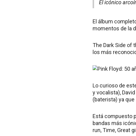
El icónico arco
El álbum completo
momentos de la dé
The Dark Side of 
los más reconoci
Lo curioso de est
y vocalista), David
(baterista) ya qu
Está compuesto po
bandas más icónica
run, Time, Great g