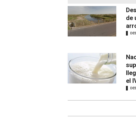
Des
de 
arr
DE
Nac
sup
lle
el 
DE