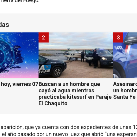
Tierra del Fuego.
das
2
3
hoy, viernes 07
Buscan a un hombre que
Asesinaro
cayó al agua mientras
un hombr
practicaba kitesurf en Paraje
Santa Fe
El Chaquito
saparición, que ya cuenta con dos expedientes de unas 13
el año pasado por un nuevo juez que abrió “una esperanza