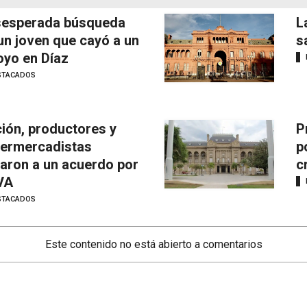
esperada búsqueda
L
un joven que cayó a un
s
oyo en Díaz
STACADOS
ión, productores y
P
ermercadistas
p
garon a un acuerdo por
c
IVA
STACADOS
Este contenido no está abierto a comentarios