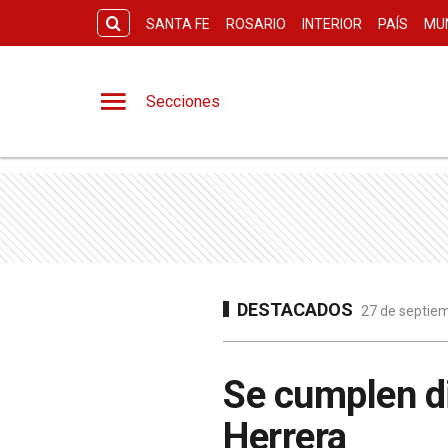
SANTA FE
ROSARIO
INTERIOR
PAÍS
MU
Secciones
DESTACADOS
27 de septiem
Se cumplen di
Herrera