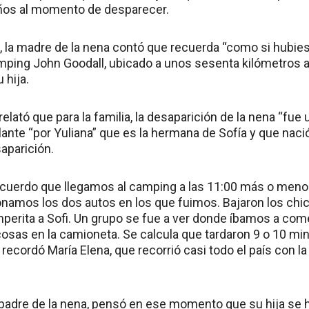
años al momento de desparecer.
, la madre de la nena contó que recuerda “como si hubiese
amping John Goodall, ubicado a unos sesenta kilómetros al
 hija.
elató que para la familia, la desaparición de la nena “fue
lante “por Yuliana” que es la hermana de Sofía y que nac
aparición.
cuerdo que llegamos al camping a las 11:00 más o menos
onamos los dos autos en los que fuimos. Bajaron los chico
perita a Sofi. Un grupo se fue a ver donde íbamos a co
sas en la camioneta. Se calcula que tardaron 9 o 10 minu
 recordó María Elena, que recorrió casi todo el país con la
 padre de la nena, pensó en ese momento que su hija se ha