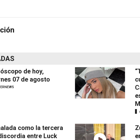
ción
ADAS
óscopo de hoy,
“
rnes 07 de agosto
c
C
TERNEWS
e
M
alada como la tercera
Z
discordia entre Luck
e