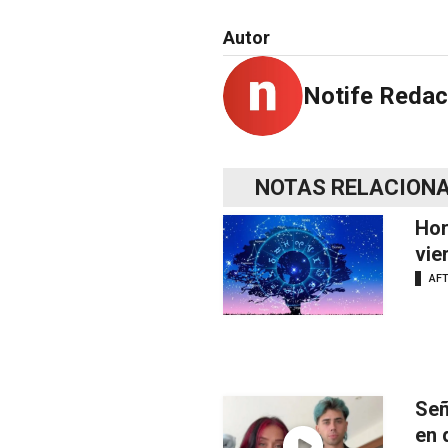
Autor
Notife Redac
NOTAS RELACION
Hor
vie
AF
Señ
en 