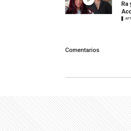
Ra 
Aco
AF
Comentarios