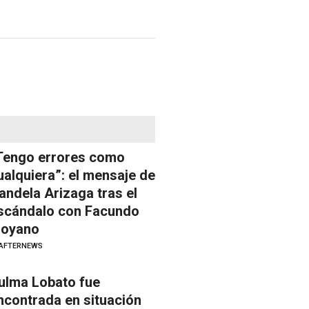
Tengo errores como
ualquiera”: el mensaje de
andela Arizaga tras el
scándalo con Facundo
oyano
AFTERNEWS
ulma Lobato fue
ncontrada en situación