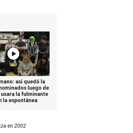
mano: así quedó la
 nominados luego de
 usara la fulminante
n la espontánea
azza en 2002