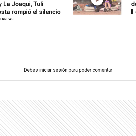
y La Joaqui, Tuli
d
sta rompió el silencio
TERNEWS
Debés
iniciar sesión
para poder comentar