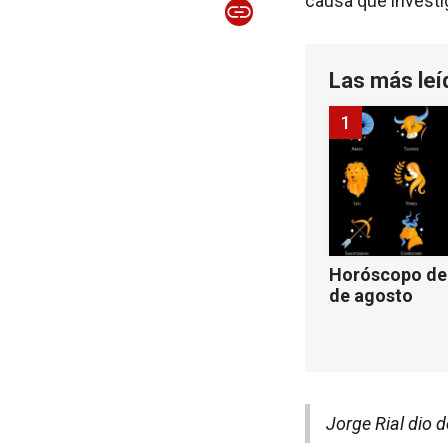
causa que investi
Las más leí
1
Horóscopo de 
de agosto
Jorge Rial dio 