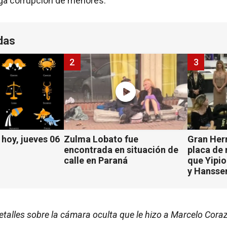
ga corrupción de menores.
das
2
3
hoy, jueves 06
Zulma Lobato fue
Gran Her
encontrada en situación de
placa de
calle en Paraná
que Yipio
y Hansse
detalles sobre la cámara oculta que le hizo a Marcelo Cor