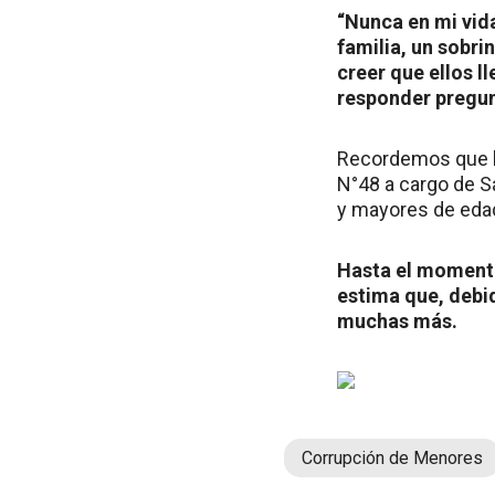
“Nunca en mi vida
familia, un sobri
creer que ellos l
responder pregun
Recordemos que la
N°48 a cargo de S
y mayores de edad
Hasta el momento,
estima que, debi
muchas más.
Corrupción de Menores