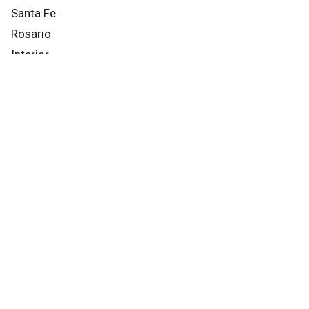
Santa Fe
Rosario
Interior
País
Mundo
Info General
Afternews
Deportes
Otros canales
Facebook
X
Instagram