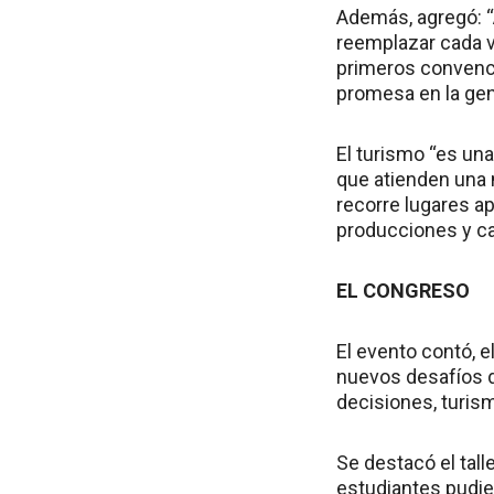
Además, agregó: “
reemplazar cada 
primeros convenc
promesa en la gen
El turismo “es un
que atienden una 
recorre lugares ap
producciones y ca
EL CONGRESO
El evento contó, e
nuevos desafíos d
decisiones, turis
Se destacó el tall
estudiantes pudie