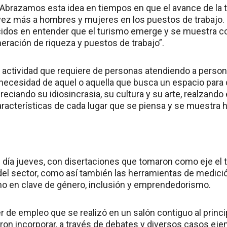
Abrazamos esta idea en tiempos en que el avance de la 
vez más a hombres y mujeres en los puestos de trabajo
idos en entender que el turismo emerge y se muestra c
eración de riqueza y puestos de trabajo”.
a actividad que requiere de personas atendiendo a pers
necesidad de aquel o aquella que busca un espacio para d
reciando su idiosincrasia, su cultura y su arte, realzando e
racterísticas de cada lugar que se piensa y se muestra h
l día jueves, con disertaciones que tomaron como eje el 
el sector, como así también las herramientas de medició
mo en clave de género, inclusión y emprendedorismo.
er de empleo que se realizó en un salón contiguo al princi
ron incorporar, a través de debates y diversos casos eje