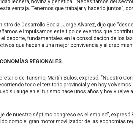
ividad lechera, bovina y genética. “Necesitamos del secto
sta ventaja. Tenemos que trabajar y hacerlo juntos”, co
inistro de Desarrollo Social, Jorge Alvarez, dijo que “desd
ñamos e impulsamos este tipo de eventos que contribuye
 el deporte, fundamentales en la consolidación de los la
tivos que hacen a una mejor convivencia y al crecimie
ECONOMÍAS REGIONALES
secretario de Turismo, Martín Bulos, expresó: “Nuestro C
corriendo todo el territorio provincial y en hoy volvemos 
 tuvo su auge en el turismo hace unos años y hoy vuelve a
eje de nuestro séptimo congreso es el empleo”, expresó Bu
do como el gran motor movilizador de las economías reg