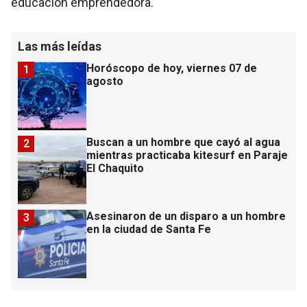
educación emprendedora.
Las más leídas
Horóscopo de hoy, viernes 07 de
1
agosto
Buscan a un hombre que cayó al agua
2
mientras practicaba kitesurf en Paraje
El Chaquito
Asesinaron de un disparo a un hombre
3
en la ciudad de Santa Fe