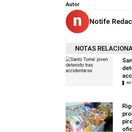
Autor
Notife Redac
NOTAS RELACION
San
det
acc
INT
Rig
pro
pir
ofi