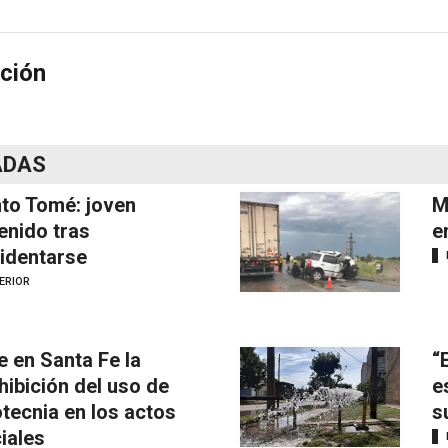
ción
ADAS
to Tomé: joven
M
enido tras
e
identarse
ERIOR
e en Santa Fe la
“
hibición del uso de
e
otecnia en los actos
s
ciales