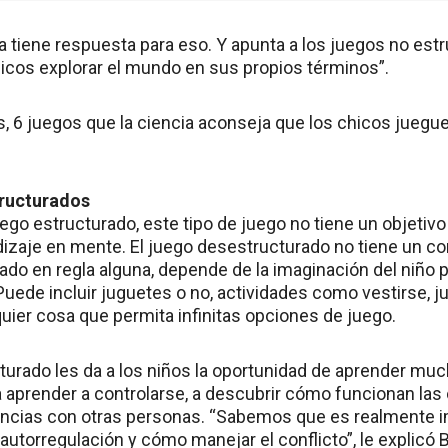
a tiene respuesta para eso. Y apunta a los juegos no est
hicos explorar el mundo en sus propios términos”.
 6 juegos que la ciencia aconseja que los chicos jueguen
tructurados
uego estructurado, este tipo de juego no tiene un objetivo 
dizaje en mente. El juego desestructurado no tiene un c
sado en regla alguna, depende de la imaginación del niño p
uede incluir juguetes o no, actividades como vestirse, j
alquier cosa que permita infinitas opciones de juego.
cturado les da a los niños la oportunidad de aprender mu
 aprender a controlarse, a descubrir cómo funcionan las 
rencias con otras personas. “Sabemos que es realmente i
autorregulación y cómo manejar el conflicto”, le explicó 