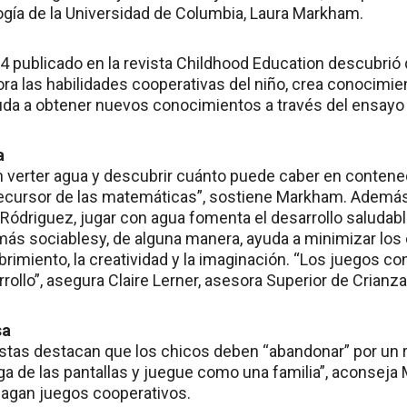
ogía de la Universidad de Columbia, Laura Markham.
4 publicado en la revista Childhood Education descubrió 
a las habilidades cooperativas del niño, crea conocimien
uda a obtener nuevos conocimientos a través del ensayo y
a
 verter agua y descubrir cuánto puede caber en contene
cursor de las matemáticas”, sostiene Markham. Además,
ódriguez, jugar con agua fomenta el desarrollo saludable
 más sociablesy, de alguna manera, ayuda a minimizar los
brimiento, la creatividad y la imaginación. “Los juegos 
rrollo”, asegura Claire Lerner, asesora Superior de Cria
sa
istas destacan que los chicos deben “abandonar” por un r
lga de las pantallas y juegue como una familia”, aconsej
hagan juegos cooperativos.