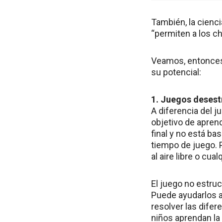
También, la cienci
“permiten a los c
Veamos, entonces,
su potencial:
1. Juegos deses
A diferencia del j
objetivo de apren
final y no está ba
tiempo de juego. P
al aire libre o cu
El juego no estru
Puede ayudarlos a
resolver las dife
niños aprendan la 