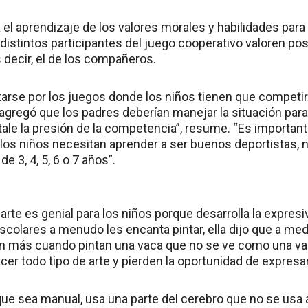
 el aprendizaje de los valores morales y habilidades para 
 distintos participantes del juego cooperativo valoren po
es decir, el de los compañeros.
rse por los juegos donde los niños tienen que competir. 
regó que los padres deberían manejar la situación par
tale la presión de la competencia”, resume. “Es importan
s los niños necesitan aprender a ser buenos deportistas, 
e 3, 4, 5, 6 o 7 años”.
 arte es genial para los niños porque desarrolla la expresi
scolares a menudo les encanta pintar, ella dijo que a med
an más cuando pintan una vaca que no se ve como una va
er todo tipo de arte y pierden la oportunidad de expresa
ue sea manual, usa una parte del cerebro que no se usa a