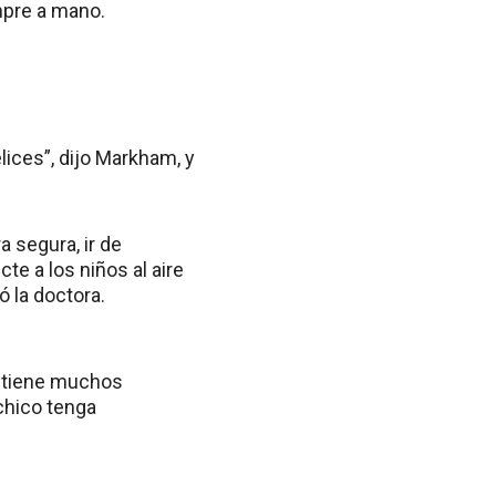
mpre a mano.
lices”, dijo Markham, y
a segura, ir de
te a los niños al aire
ó la doctora.
e tiene muchos
chico tenga