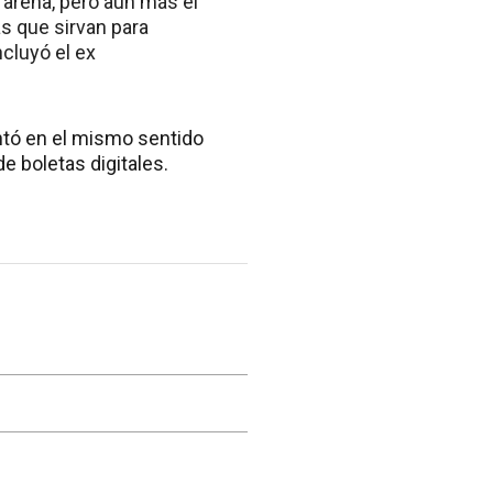
 arena, pero aún más el
as que sirvan para
cluyó el ex
ntó en el mismo sentido
e boletas digitales.