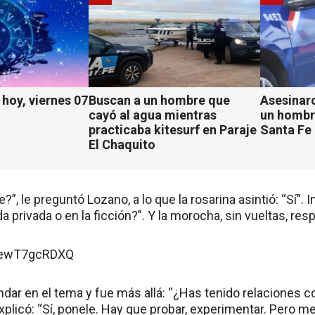
hoy, viernes 07
Buscan a un hombre que
Asesinaro
cayó al agua mientras
un hombr
practicaba kitesurf en Paraje
Santa Fe
El Chaquito
”, le preguntó Lozano, a lo que la rosarina asintió: “Sí”. 
a privada o en la ficción?”. Y la morocha, sin vueltas, resp
/iewT7gcRDXQ
ar en el tema y fue más allá: “¿Has tenido relaciones co
explicó: “Sí, ponele. Hay que probar, experimentar. Pero 