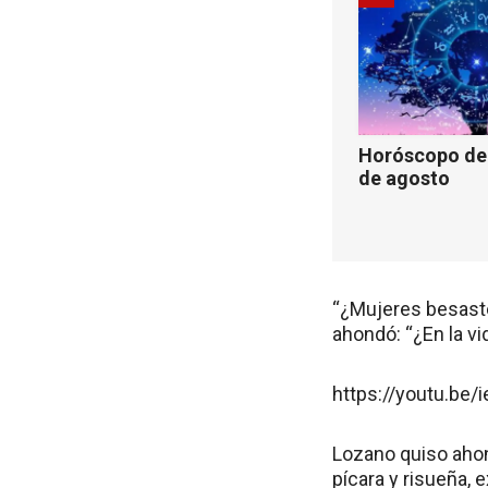
Horóscopo de 
de agosto
“¿Mujeres besaste?
ahondó: “¿En la vid
https://youtu.be
Lozano quiso ahond
pícara y risueña, 