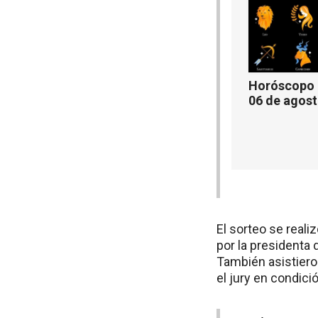
Horóscopo d
06 de agos
El sorteo se reali
por la presidenta d
También asistieron
el jury en condició