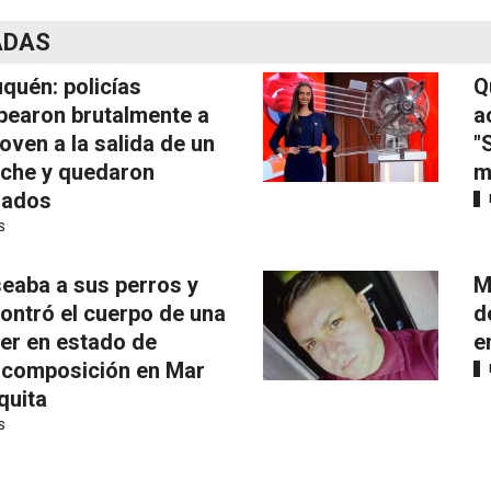
ADAS
quén: policías
Q
pearon brutalmente a
a
joven a la salida de un
"
iche y quedaron
m
mados
S
eaba a sus perros y
M
ontró el cuerpo de una
d
er en estado de
e
composición en Mar
quita
S