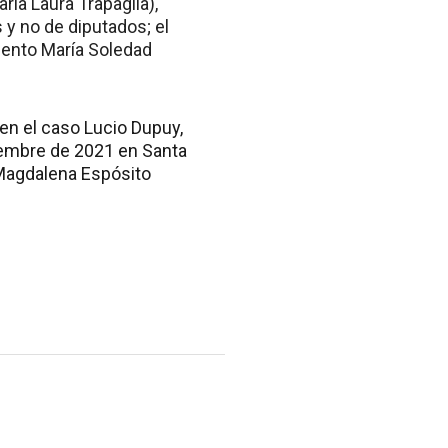
ría Laura Trapaglia),
 y no de diputados; el
miento María Soledad
n el caso Lucio Dupuy,
iembre de 2021 en Santa
 Magdalena Espósito