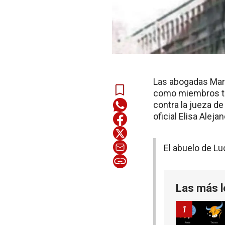
Las abogadas María
como miembros tit
contra la jueza de
oficial Elisa Aleja
El abuelo de L
Las más l
1