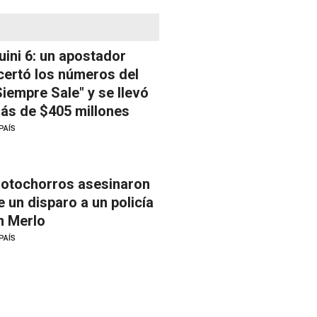
uini 6: un apostador
certó los números del
Siempre Sale" y se llevó
ás de $405 millones
PAÍS
otochorros asesinaron
e un disparo a un policía
n Merlo
PAÍS