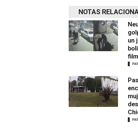
NOTAS RELACION
Neu
gol
un 
bol
fil
PAÍ
Pas
enc
muj
des
Chi
PAÍ