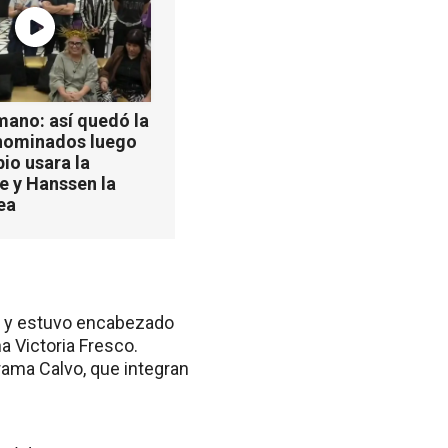
ano: así quedó la
 nominados luego
pio usara la
e y Hanssen la
ea
cia y estuvo encabezado
na Victoria Fresco.
rama Calvo, que integran