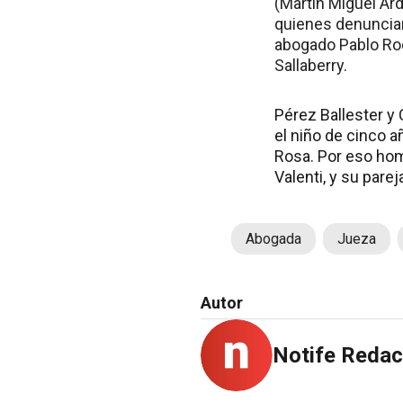
(Martín Miguel Ard
quienes denunciaro
abogado Pablo Rodr
Sallaberry.
Pérez Ballester y
el niño de cinco 
Rosa. Por eso hom
Valenti, y su parej
Abogada
Jueza
Autor
Notife Redac