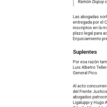
Ramón Dupuy con
Las abogadas sorte
entregada por el 
inscriptos en la 
plazo legal para a
Enjuiciamiento pr
Suplentes
Por esa razón tamb
Luis Albetro Telle
General Pico.
Al acto concurrie
del Frente Justici
abogados patrocin
Ligaluppi y Hugo 