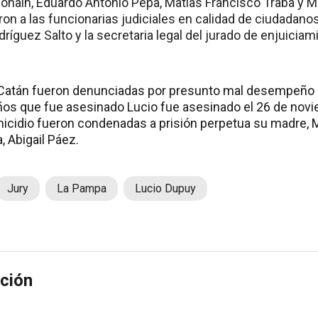
ohain, Eduardo Antonio Pepa, Matías Francisco Traba y Ma
n a las funcionarias judiciales en calidad de ciudadanos
íguez Salto y la secretaria legal del jurado de enjuicia
 Catán fueron denunciadas por presunto mal desempeño e
años que fue asesinado Lucio fue asesinado el 26 de nov
icidio fueron condenadas a prisión perpetua su madre,
a, Abigail Páez.
Jury
La Pampa
Lucio Dupuy
ción