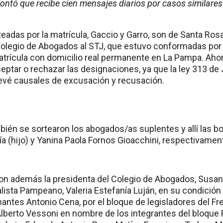
tó que recibe cien mensajes diarios por casos similares 
adas por la matrícula, Gaccio y Garro, son de Santa Rosa
Colegio de Abogados al STJ, que estuvo conformadas por
matrícula con domicilio real permanente en La Pampa. Ah
ceptar o rechazar las designaciones, ya que la ley 313 de
evé causales de excusación y recusación.
ién se sortearon los abogados/as suplentes y allí las bo
ría (hijo) y Yanina Paola Fornos Gioacchini, respectivam
ron además la presidenta del Colegio de Abogados, Susan
alista Pampeano, Valeria Estefanía Luján, en su condición
antes Antonio Cena, por el bloque de legisladores del Fr
Alberto Vessoni en nombre de los integrantes del bloque