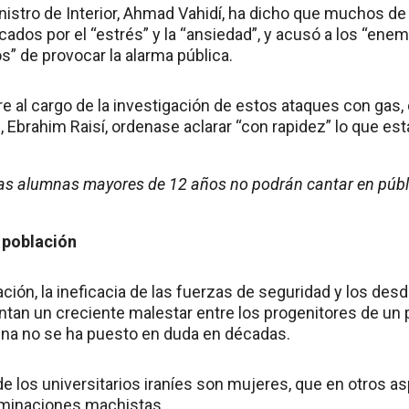
inistro de Interior, Ahmad Vahidí, ha dicho que muchos de
ados por el “estrés” y la “ansiedad”, y acusó a los “enem
s” de provocar la alarma pública.
re al cargo de la investigación de estos ataques con gas,
, Ebrahim Raisí, ordenase aclarar “con rapidez” lo que es
las alumnas mayores de 12 años no podrán cantar en públ
 población
ación, la ineficacia de las fuerzas de seguridad y los des
tan un creciente malestar entre los progenitores de un p
na no se ha puesto en duda en décadas.
de los universitarios iraníes son mujeres, que en otros a
minaciones machistas.