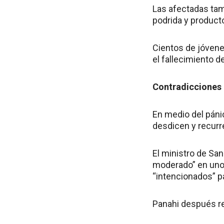
Las afectadas tam
podrida y product
Cientos de jóvene
el fallecimiento d
Contradicciones
En medio del pánic
desdicen y recurr
El ministro de Sa
moderado” en unos
“intencionados” pa
Panahi después re