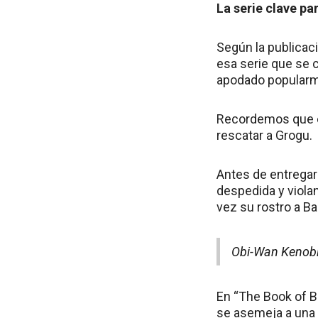
La serie clave p
Según la publicac
esa serie que se 
apodado popular
Recordemos que en
rescatar a Grogu.
Antes de entregar
despedida y violan
vez su rostro a B
Obi-Wan Kenobi:
En “The Book of B
se asemeja a una 