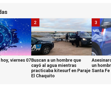
das
2
3
hoy, viernes 07
Buscan a un hombre que
Asesinaro
cayó al agua mientras
un hombr
practicaba kitesurf en Paraje
Santa Fe
El Chaquito