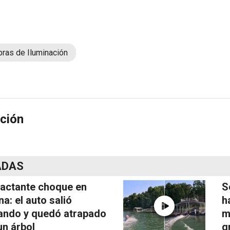
ras de Iluminación
ción
ADAS
actante choque en
S
na: el auto salió
h
ando y quedó atrapado
m
un árbol
g