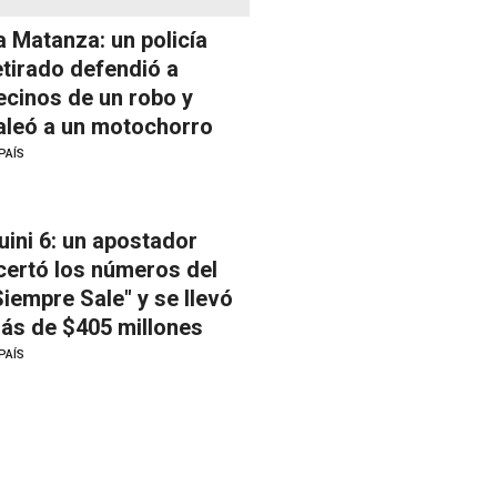
a Matanza: un policía
etirado defendió a
ecinos de un robo y
aleó a un motochorro
PAÍS
uini 6: un apostador
certó los números del
Siempre Sale" y se llevó
ás de $405 millones
PAÍS