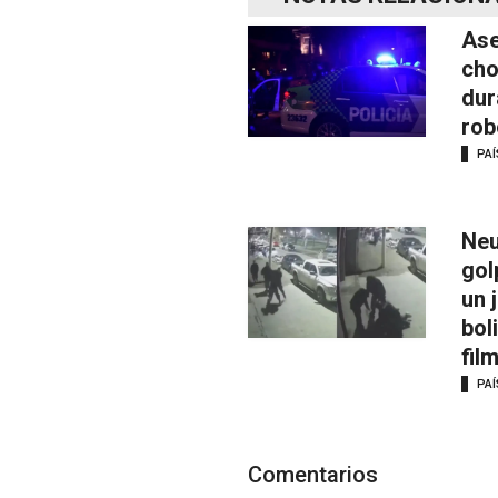
Ase
cho
dur
rob
PAÍ
Neu
gol
un 
bol
fil
PAÍ
Comentarios