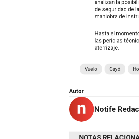
analizan la posib
de seguridad de l
maniobra de instru
Hasta el momento, 
las pericias técni
aterrizaje.
Vuelo
Cayó
Ho
Autor
Notife Redac
NOTAS RELACION