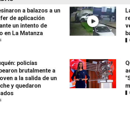
sinaron a balazos a un
L
fer de aplicación
r
ante un intento de
v
o en La Matanza
b
S
quén: policías
Q
pearon brutalmente a
a
joven a la salida de un
"
iche y quedaron
m
mados
S