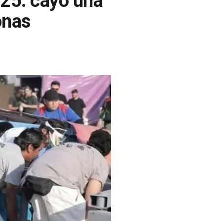
025: cayó una
onas