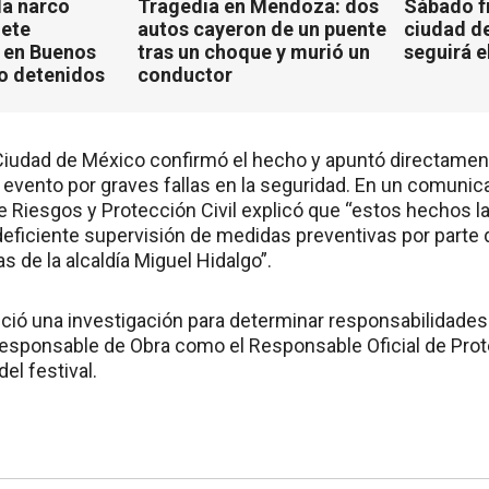
a narco
Tragedia en Mendoza: dos
Sábado fr
iete
autos cayeron de un puente
ciudad d
 en Buenos
tras un choque y murió un
seguirá e
ho detenidos
conductor
 Ciudad de México confirmó el hecho y apuntó directamen
evento por graves fallas en la seguridad. En un comunica
de Riesgos y Protección Civil explicó que “estos hechos 
deficiente supervisión de medidas preventivas por parte 
as de la alcaldía Miguel Hidalgo”.
inició una investigación para determinar responsabilidade
 Responsable de Obra como el Responsable Oficial de Prot
el festival.