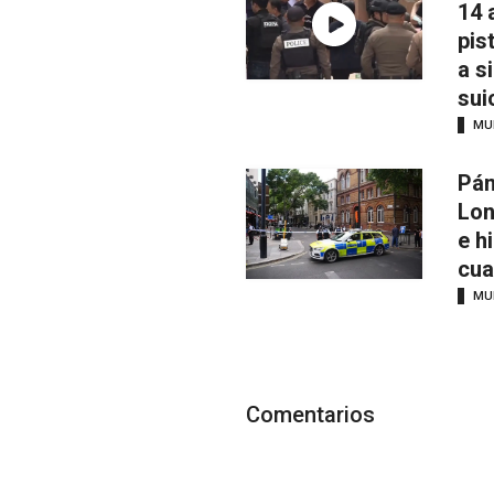
14 
pis
a s
sui
MU
Pán
Lon
e h
cua
MU
Comentarios