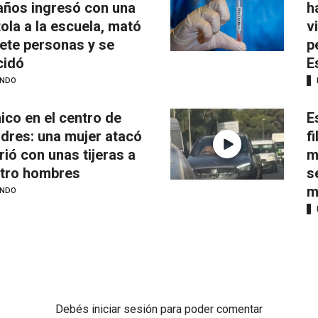
años ingresó con una
h
tola a la escuela, mató
v
iete personas y se
p
cidó
E
NDO
ico en el centro de
E
dres: una mujer atacó
f
irió con unas tijeras a
m
tro hombres
s
m
NDO
Debés
iniciar sesión
para poder comentar