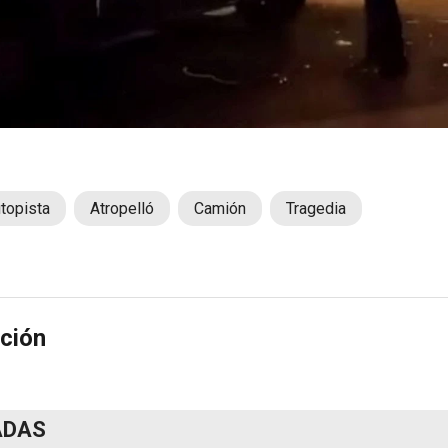
topista
Atropelló
Camión
Tragedia
ción
ADAS