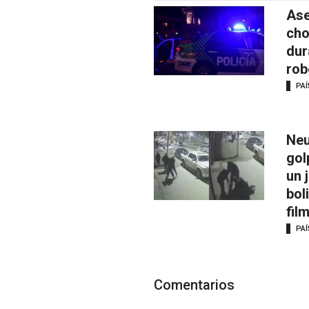
Ase
cho
dur
rob
PAÍ
Neu
gol
un 
bol
fil
PAÍ
Comentarios