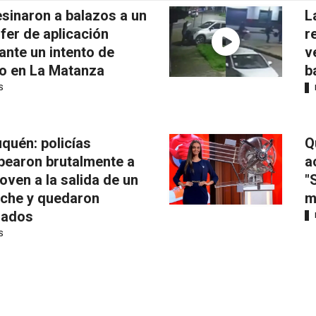
sinaron a balazos a un
L
fer de aplicación
r
ante un intento de
v
o en La Matanza
b
S
quén: policías
Q
pearon brutalmente a
a
joven a la salida de un
"
iche y quedaron
m
mados
S