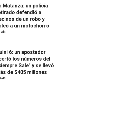
a Matanza: un policía
etirado defendió a
ecinos de un robo y
aleó a un motochorro
PAÍS
uini 6: un apostador
certó los números del
Siempre Sale" y se llevó
ás de $405 millones
PAÍS