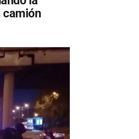
nando la
n camión