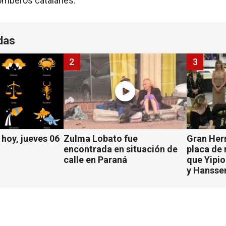
omberos catalanes.
das
2
3
hoy, jueves 06
Zulma Lobato fue
Gran Her
encontrada en situación de
placa de
calle en Paraná
que Yipio
y Hansse