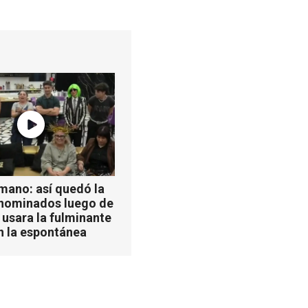
mano: así quedó la
 nominados luego de
 usara la fulminante
n la espontánea