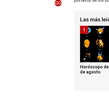
portavoz de los b
Las más leí
1
Horóscopo de 
de agosto