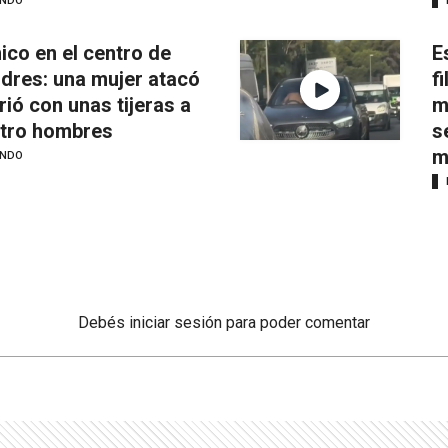
NDO
ico en el centro de
E
dres: una mujer atacó
f
irió con unas tijeras a
m
tro hombres
s
m
NDO
Debés
iniciar sesión
para poder comentar