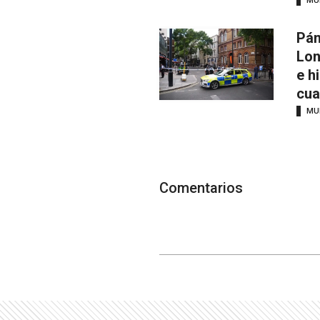
MU
Pán
Lon
e h
cua
MU
Comentarios