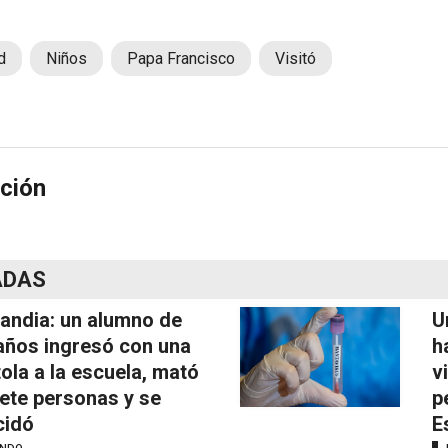
d
Niños
Papa Francisco
Visitó
ción
ADAS
landia: un alumno de
U
años ingresó con una
h
tola a la escuela, mató
v
iete personas y se
p
cidó
E