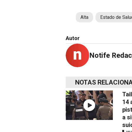
Alta
Estado de Salu
Autor
Notife Redac
NOTAS RELACION
Tai
14 
pis
a s
sui