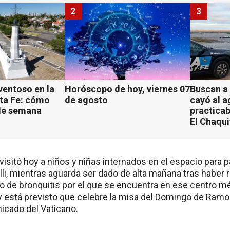
2
3
ventoso en la
Horóscopo de hoy, viernes 07
Buscan a
ta Fe: cómo
de agosto
cayó al 
 de semana
practicab
El Chaqu
visitó hoy a niños y niñas internados en el espacio para
li, mientras aguarda ser dado de alta mañana tras haber r
ro de bronquitis por el que se encuentra en ese centro m
y está previsto que celebre la misa del Domingo de Ramos
icado del Vaticano.