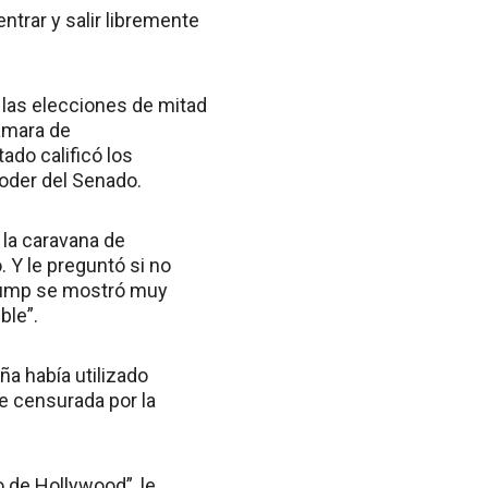
ntrar y salir libremente
 las elecciones de mitad
Cámara de
ado calificó los
poder del Senado.
 la caravana de
 Y le preguntó si no
Trump se mostró muy
ble”.
a había utilizado
e censurada por la
 de Hollywood”, le