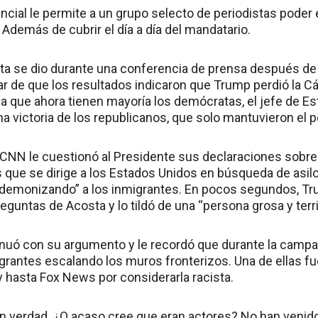
ncial le permite a un grupo selecto de periodistas poder e
 Además de cubrir el día a día del mandatario.
ta se dio durante una conferencia de prensa después de
ar de que los resultados indicaron que Trump perdió la 
 que ahora tienen mayoría los demócratas, el jefe de Est
 victoria de los republicanos, que solo mantuvieron el 
a CNN le cuestionó al Presidente sus declaraciones sobre
que se dirige a los Estados Unidos en búsqueda de asilo.
 “demonizando” a los inmigrantes. En pocos segundos, 
eguntas de Acosta y lo tildó de una “persona grosa y terri
nuó con su argumento y le recordó que durante la campañ
rantes escalando los muros fronterizos. Una de ellas fu
 hasta Fox News por considerarla racista.
 verdad. ¿O acaso cree que eran actores? No han venido