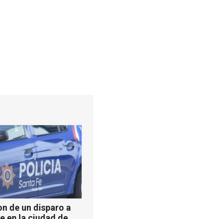
n de un disparo a
e en la ciudad de