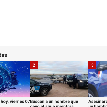
das
2
3
hoy, viernes 07
Buscan a un hombre que
Asesinaro
cayó al agua mientras
un hombr