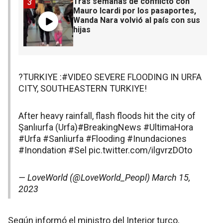
Tras semanas de conflicto con
3
Mauro Icardi por los pasaportes,
Wanda Nara volvió al país con sus
hijas
?TURKIYE :
#VIDEO
SEVERE FLOODING IN URFA
CITY, SOUTHEASTERN TURKIYE!
After heavy rainfall, flash floods hit the city of
Şanlıurfa (Urfa)
#BreakingNews
#UltimaHora
#Urfa
#Sanliurfa
#Flooding
#Inundaciones
#Inondation
#Sel
pic.twitter.com/ilgvrzDOto
— LoveWorld (@LoveWorld_Peopl)
March 15,
2023
Según informó el ministro del Interior turco,