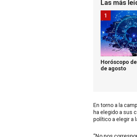
Las más leí
1
Horóscopo de 
de agosto
En torno a la camp
ha elegido a sus c
político a elegir 
“No nos correspon