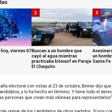
das
2
3
hoy, viernes 07
Buscan a un hombre que
Asesinaro
cayó al agua mientras
un hombr
practicaba kitesurf en Paraje
Santa Fe
El Chaquito
aña electoral con vistas al 23 de octubre, Binner dijo que 
andidatos, y lo ha hecho en término. Y tiene todo el der
a las personas que crean más idóneas para representarlos”
de opinar de los candidatos de otros partidos. Sí nos c