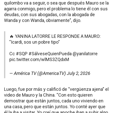
quilombo va a seguir, o sea que después Mauro se la
agarra conmigo, pero el problema lo tiene él con sus
deudas, con sus abogadas, con la abogada de
Wanda y con Wanda, obviamente”, dijo.
🔥 YANINA LATORRE LE RESPONDE A MAURO:
"Icardi, sos un pobre tipo"
Cc
#SQP
#SálveseQuienPueda
@yanilatorre
pic.twitter.com/wlMS3ZQdxM
— América TV (@AmericaTV)
July 2, 2026
Luego, fue por más y calificó de “vergüenza ajena” el
video de Mauro y la China. “Con esto quieren
demostrar que están juntos, cada uno viviendo en
una casa, pero que están juntos. Yo conté ayer que
él la iba a visitar. Yo creí que anoche iban a subir algo,