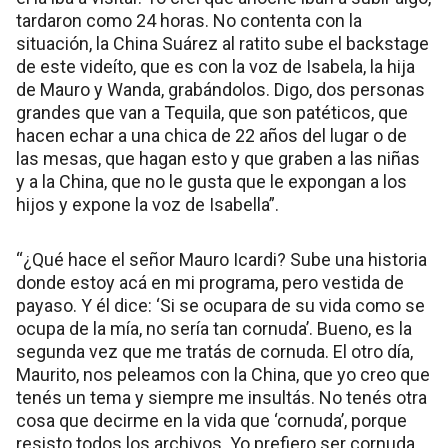
tardaron como 24 horas. No contenta con la
situación, la China Suárez al ratito sube el backstage
de este videíto, que es con la voz de Isabela, la hija
de Mauro y Wanda, grabándolos. Digo, dos personas
grandes que van a Tequila, que son patéticos, que
hacen echar a una chica de 22 años del lugar o de
las mesas, que hagan esto y que graben a las niñas
y a la China, que no le gusta que le expongan a los
hijos y expone la voz de Isabella”.
“¿Qué hace el señor Mauro Icardi? Sube una historia
donde estoy acá en mi programa, pero vestida de
payaso. Y él dice: ‘Si se ocupara de su vida como se
ocupa de la mía, no sería tan cornuda’. Bueno, es la
segunda vez que me tratás de cornuda. El otro día,
Maurito, nos peleamos con la China, que yo creo que
tenés un tema y siempre me insultás. No tenés otra
cosa que decirme en la vida que ‘cornuda’, porque
resisto todos los archivos. Yo prefiero ser cornuda,