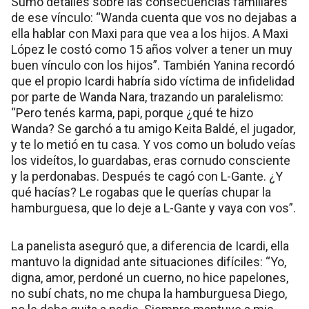
Sumó detalles sobre las consecuencias familiares
de ese vínculo: “Wanda cuenta que vos no dejabas a
ella hablar con Maxi para que vea a los hijos. A Maxi
López le costó como 15 años volver a tener un muy
buen vínculo con los hijos”. También Yanina recordó
que el propio Icardi habría sido víctima de infidelidad
por parte de Wanda Nara, trazando un paralelismo:
“Pero tenés karma, papi, porque ¿qué te hizo
Wanda? Se garchó a tu amigo Keita Baldé, el jugador,
y te lo metió en tu casa. Y vos como un boludo veías
los videítos, lo guardabas, eras cornudo consciente
y la perdonabas. Después te cagó con L-Gante. ¿Y
qué hacías? Le rogabas que le querías chupar la
hamburguesa, que lo deje a L-Gante y vaya con vos”.
La panelista aseguró que, a diferencia de Icardi, ella
mantuvo la dignidad ante situaciones difíciles: “Yo,
digna, amor, perdoné un cuerno, no hice papelones,
no subí chats, no me chupa la hamburguesa Diego,