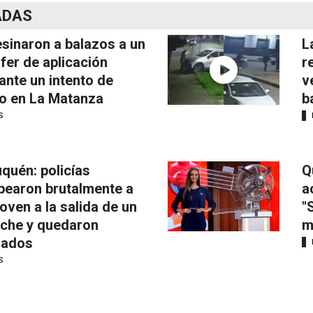
ADAS
sinaron a balazos a un
L
fer de aplicación
r
ante un intento de
v
o en La Matanza
b
S
quén: policías
Q
pearon brutalmente a
a
joven a la salida de un
"
iche y quedaron
m
mados
S