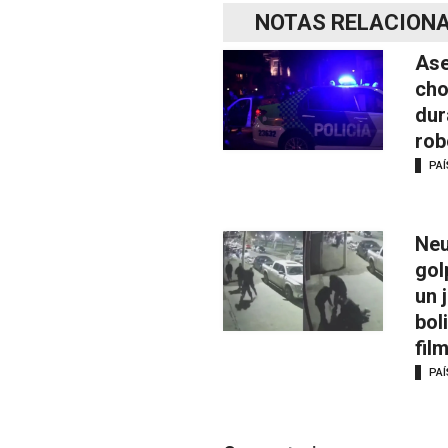
NOTAS RELACION
Ase
cho
dur
rob
PAÍ
Neu
gol
un 
bol
fil
PAÍ