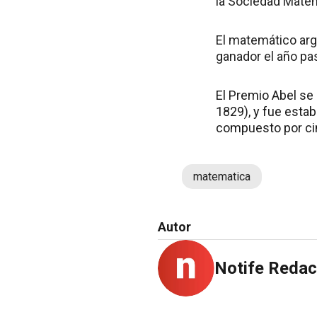
la Sociedad Matem
El matemático arg
ganador el año pa
El Premio Abel se
1829), y fue esta
compuesto por cin
matematica
Autor
Notife Redac