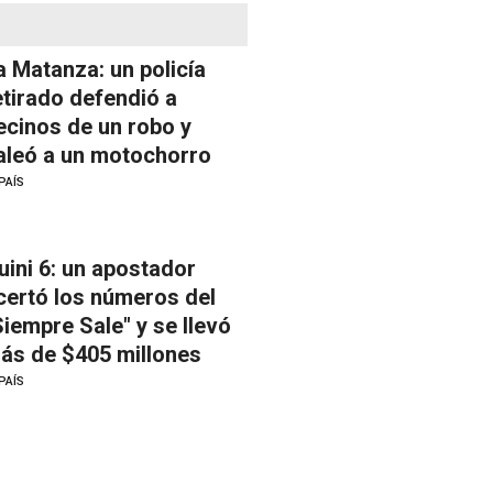
a Matanza: un policía
etirado defendió a
ecinos de un robo y
aleó a un motochorro
PAÍS
uini 6: un apostador
certó los números del
Siempre Sale" y se llevó
ás de $405 millones
PAÍS