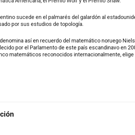
ática Americana, el Premio Wolf y el Premio Shaw.
entino sucede en el palmarés del galardón al estadounid
sado por sus estudios de topología.
 denomina así en recuerdo del matemático noruego Niels
blecido por el Parlamento de este país escandinavo en 200
co matemáticos reconocidos internacionalmente, elige 
ción