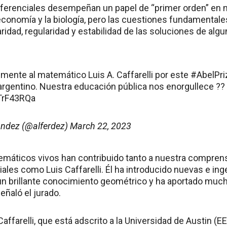
ferenciales desempeñan un papel de “primer orden” en 
 economía y la biología, pero las cuestiones fundamentales
aridad, regularidad y estabilidad de las soluciones de alg
mente al matemático Luis A. Caffarelli por este
#AbelPri
o argentino. Nuestra educación pública nos enorgullece ??
6TrF43RQa
ández (@alferdez)
March 22, 2023
máticos vivos han contribuido tanto a nuestra compren
iales como Luis Caffarelli. Él ha introducido nuevas e in
n brillante conocimiento geométrico y ha aportado muc
eñaló el jurado.
ffarelli, que está adscrito a la Universidad de Austin (