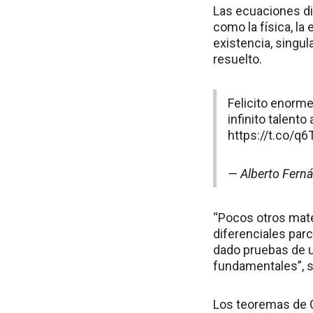
Las ecuaciones di
como la física, la
existencia, singul
resuelto.
Felicito enorme
infinito talent
https://t.co/q
— Alberto Fern
“Pocos otros mate
diferenciales parc
dado pruebas de u
fundamentales”, s
Los teoremas de Ca