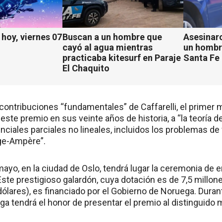
hoy, viernes 07
Buscan a un hombre que
Asesinaro
cayó al agua mientras
un hombr
practicaba kitesurf en Paraje
Santa Fe
El Chaquito
as contribuciones “fundamentales” de Caffarelli, el primer
 este premio en sus veinte años de historia, a “la teoría de
ciales parciales no lineales, incluidos los problemas de f
ge-Ampère”.
ayo, en la ciudad de Oslo, tendrá lugar la ceremonia de 
. Este prestigioso galardón, cuya dotación es de 7,5 mill
ólares), es financiado por el Gobierno de Noruega. Durant
ga tendrá el honor de presentar el premio al distinguido