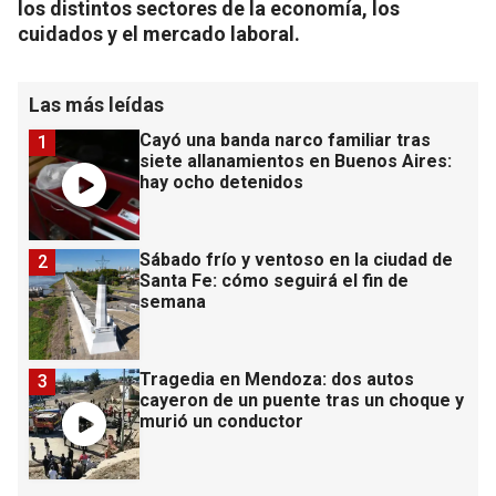
los distintos sectores de la economía, los
cuidados y el mercado laboral.
Las más leídas
Cayó una banda narco familiar tras
1
siete allanamientos en Buenos Aires:
hay ocho detenidos
Sábado frío y ventoso en la ciudad de
2
Santa Fe: cómo seguirá el fin de
semana
Tragedia en Mendoza: dos autos
3
cayeron de un puente tras un choque y
murió un conductor