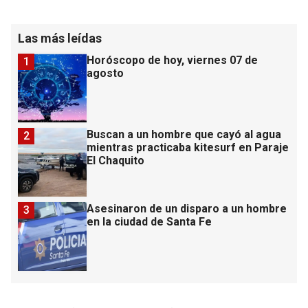
Las más leídas
Horóscopo de hoy, viernes 07 de
1
agosto
Buscan a un hombre que cayó al agua
2
mientras practicaba kitesurf en Paraje
El Chaquito
Asesinaron de un disparo a un hombre
3
en la ciudad de Santa Fe