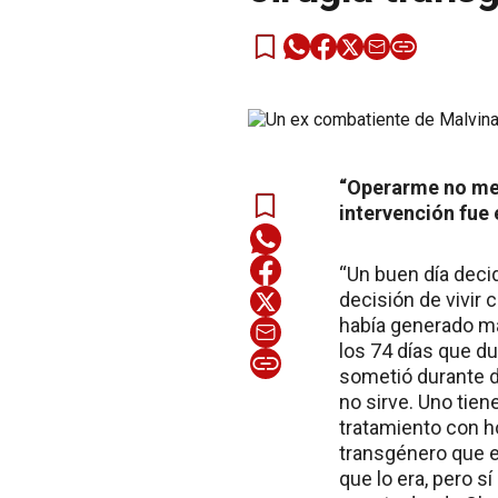
“Operarme no me 
intervención fue e
“Un buen día decid
decisión de vivir 
había generado ma
los 74 días que du
sometió durante d
no sirve. Uno tien
tratamiento con h
transgénero que e
que lo era, pero s