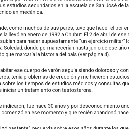
us estudios secundarios en la escuela de San José de la 
écnico en mecánica.
de, como muchos de sus pares, tuvo que hacer el por en
que la llevó en enero de 1982 a Chubut. El 2 de abril de e
s subían para hacer supuestamente “un ejercicio militar” l
isla Soledad, donde permanecerían hasta junio de ese añ
o que marcaría la historia del país (ver página 4).
habitar ese cuerpo de varón seguía siendo doloroso y conf
res, tenía problemas de erección y me hicieron estudio
nta sobre los tiempos de estudios médicos y consultas que
iniciar un tratamiento con testosterona.
e indicaron; fue hace 30 años y por desconocimiento uno
ue comenzó en ese momento y que recién abandonó hace 
zó bastante”, recuerda sobre esos años durante los que