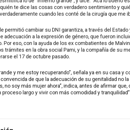
esmitifica lo de “infierno grande”, y dice: “Acá lo buen
 quién te dice las cosas con verdadero sentimiento y qui
erdaderamente cuando les conté de la cirugía que me ib
e permitió cambiar su DNI garantiza, a través del Estado 
de adecuación a la expresión de género, que fueron inclu
o. Por eso, con la ayuda de los ex combatientes de Malvi
s trámites en la obra social Pami, y la compañía de su me
erarse el 17 de octubre pasado.
rande y me estoy recuperando”, señala ya en su casa y co
 convencida de que la adecuación de su genitalidad no la
, no soy más mujer ahora”, indica, antes de afirmar que,
n proceso largo y vivir con más comodidad y tranquilidad”