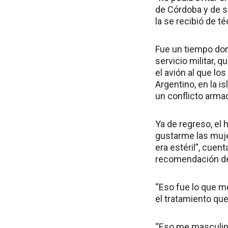
de Córdoba y de s
la se recibió de t
Fue un tiempo don
servicio militar, 
el avión al que lo
Argentino, en la 
un conflicto armad
Ya de regreso, el 
gustarme las muje
era estéril”, cue
recomendación de 
“Eso fue lo que m
el tratamiento q
“Eso me masculini