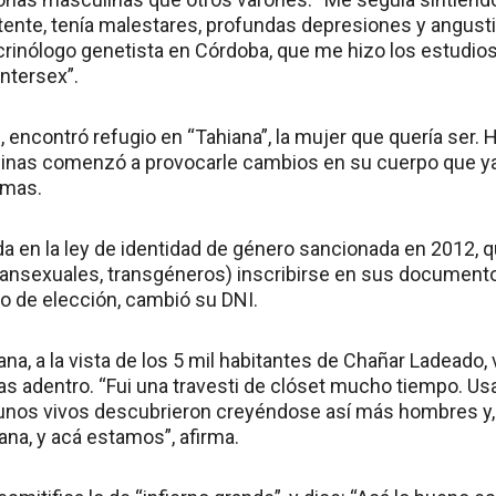
tente, tenía malestares, profundas depresiones y angust
rinólogo genetista en Córdoba, que me hizo los estudio
intersex”.
, encontró refugio en “Tahiana”, la mujer que quería ser. 
nas comenzó a provocarle cambios en su cuerpo que ya
amas.
 en la ley de identidad de género sancionada en 2012, q
ransexuales, transgéneros) inscribirse en sus document
o de elección, cambió su DNI.
na, a la vista de los 5 mil habitantes de Chañar Ladeado,
s adentro. “Fui una travesti de clóset mucho tiempo. Usa
nos vivos descubrieron creyéndose así más hombres y, e
ana, y acá estamos”, afirma.