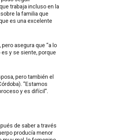
que trabaja incluso en la
sobre la familia que
rque es una excelente
, pero asegura que “a lo
 es y se siente, porque
sposa, pero también el
 (Córdoba). “Estamos
roceso y es difícil”.
spués de saber a través
cuerpo producía menor
o muy mal, lo femenino