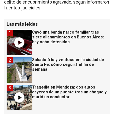
delito de encubrimiento agravado, según informaron
fuentes judiciales.
Las más leídas
Cayó una banda narco familiar tras
1
siete allanamientos en Buenos Aires:
hay ocho detenidos
Sábado frío y ventoso en la ciudad de
2
Santa Fe: cómo seguirá el fin de
semana
Tragedia en Mendoza: dos autos
3
cayeron de un puente tras un choque y
murió un conductor