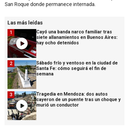
San Roque donde permanece internada.
Las más leídas
Cayó una banda narco familiar tras
1
siete allanamientos en Buenos Aires:
hay ocho detenidos
Sábado frío y ventoso en la ciudad de
2
Santa Fe: cómo seguirá el fin de
semana
Tragedia en Mendoza: dos autos
3
cayeron de un puente tras un choque y
murió un conductor