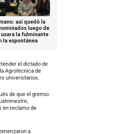
mano: así quedó la
 nominados luego de
 usara la fulminante
n la espontánea
tender el dictado de
 la Agrotécnica de
s universitarios.
pués de que el gremio
uatrimestre,
s en reclamo de
 comenzaron a