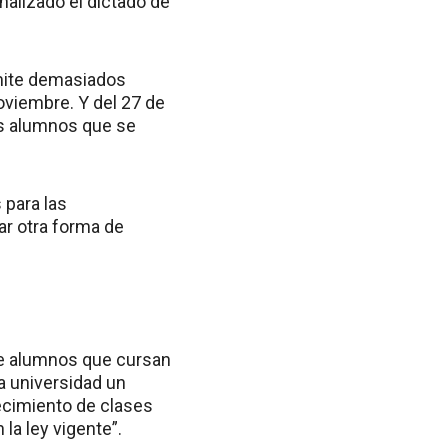
nalizado el dictado de
rmite demasiados
oviembre. Y del 27 de
s alumnos que se
 para las
ar otra forma de
 de alumnos que cursan
a universidad un
lecimiento de clases
la ley vigente”.