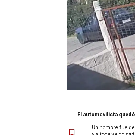
El automovilista quedó
Un hombre fue det
y a toda velocida