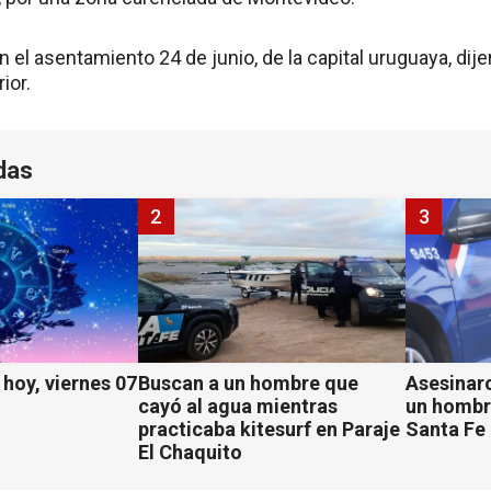
n el asentamiento 24 de junio, de la capital uruguaya, dij
ior.
das
2
3
hoy, viernes 07
Buscan a un hombre que
Asesinaro
cayó al agua mientras
un hombr
practicaba kitesurf en Paraje
Santa Fe
El Chaquito