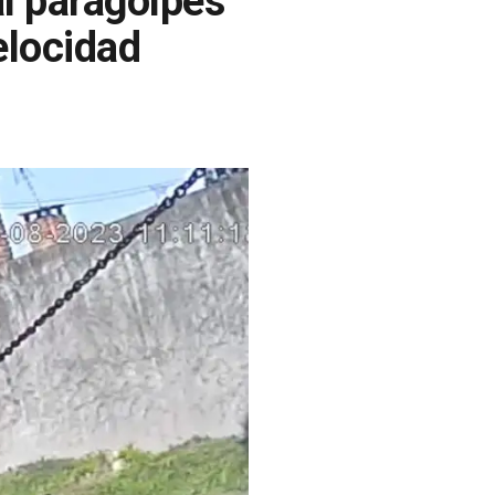
al paragolpes
velocidad