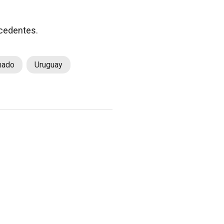
ecedentes.
nado
Uruguay