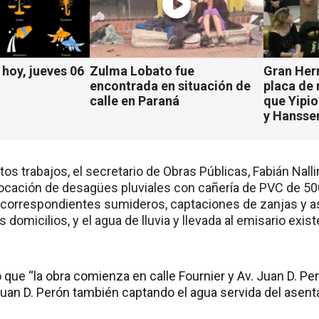
hoy, jueves 06
Zulma Lobato fue
Gran Her
encontrada en situación de
placa de
calle en Paraná
que Yipio
y Hansse
tos trabajos, el secretario de Obras Públicas, Fabián Nallin
locación de desagües pluviales con cañería de PVC de 50
correspondientes sumideros, captaciones de zanjas y así
 domicilios, y el agua de lluvia y llevada al emisario exist
.
que “la obra comienza en calle Fournier y Av. Juan D. Pe
Juan D. Perón también captando el agua servida del asen