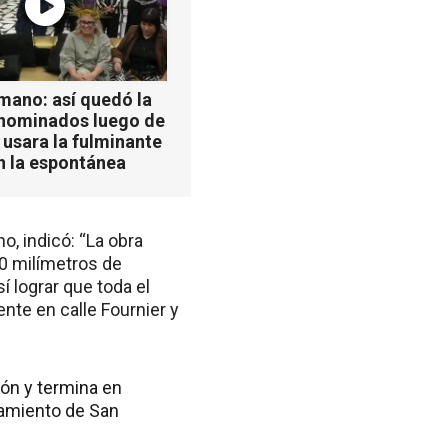
mano: así quedó la
 nominados luego de
 usara la fulminante
n la espontánea
o, indicó: “La obra
0 milímetros de
 lograr que toda el
ente en calle Fournier y
rón y termina en
tamiento de San