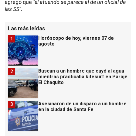
agregó que
“el atuendo se parece al de un oficial de
las SS”.
Las más leídas
Horóscopo de hoy, viernes 07 de
1
agosto
Buscan a un hombre que cayó al agua
2
mientras practicaba kitesurf en Paraje
El Chaquito
Asesinaron de un disparo a un hombre
3
en la ciudad de Santa Fe