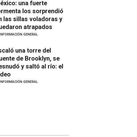
éxico: una fuerte
ormenta los sorprendió
n las sillas voladoras y
uedaron atrapados
INFORMACIÓN GENERAL
scaló una torre del
uente de Brooklyn, se
esnudó y saltó al río: el
ideo
INFORMACIÓN GENERAL