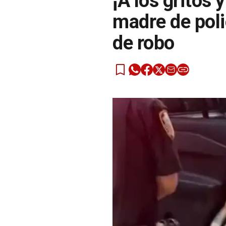
¡A los gritos 
madre de poli
de robo