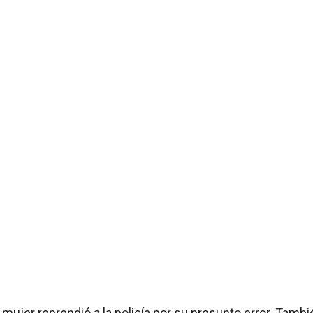
la mujer reprendió a la policía por su presunto error. Tamb