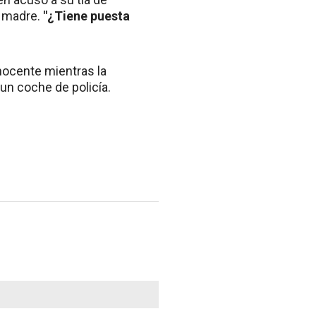
su madre.
"¿Tiene puesta
inocente mientras la
un coche de policía.