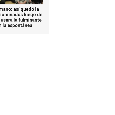
mano: así quedó la
 nominados luego de
 usara la fulminante
n la espontánea