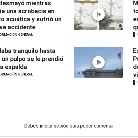
desmayó mientras
M
ía una acrobacia en
t
o acuática y sufrió un
e
ve accidente
q
FORMACIÓN GENERAL
aba tranquilo hasta
E
 un pulpo se le prendió
P
la espalda
d
v
FORMACIÓN GENERAL
Debés
iniciar sesión
para poder comentar