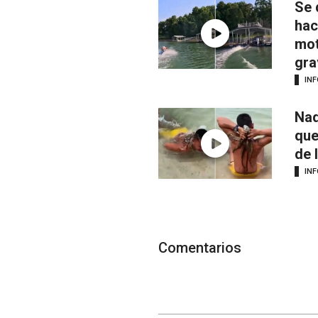
Se 
hac
mot
gra
IN
Nad
que
de 
IN
Comentarios