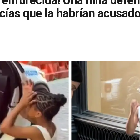
y enfurecida! Una niña defen
cías que la habrían acusad