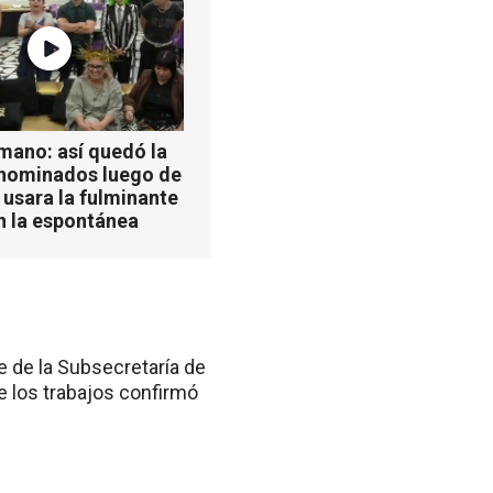
mano: así quedó la
 nominados luego de
 usara la fulminante
n la espontánea
e de la Subsecretaría de
e los trabajos confirmó