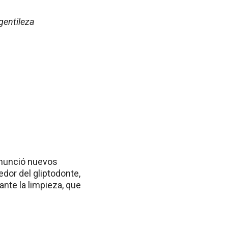
gentileza
 anunció nuevos
or del gliptodonte,
nte la limpieza, que