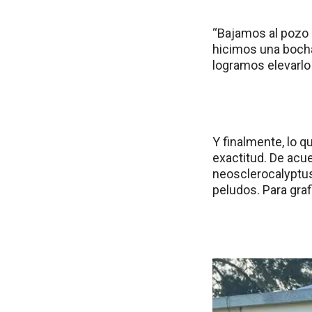
“Bajamos al pozo 
hicimos una bocha
logramos elevarlo h
Y finalmente, lo 
exactitud. De acue
neosclerocalyptus
peludos. Para graf