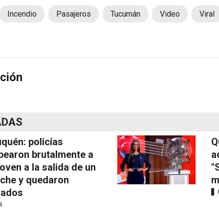
Incendio
Pasajeros
Tucumán
Video
Viral
ción
ADAS
quén: policías
Q
pearon brutalmente a
a
joven a la salida de un
"
iche y quedaron
m
mados
S