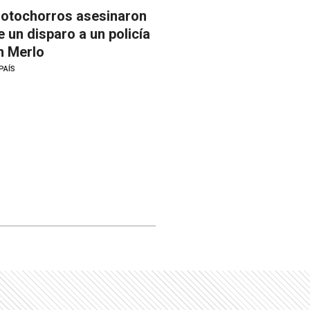
otochorros asesinaron
e un disparo a un policía
n Merlo
PAÍS