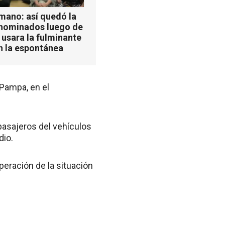
mano: así quedó la
 nominados luego de
 usara la fulminante
n la espontánea
 Pampa, en el
pasajeros del vehículos
dio.
eración de la situación