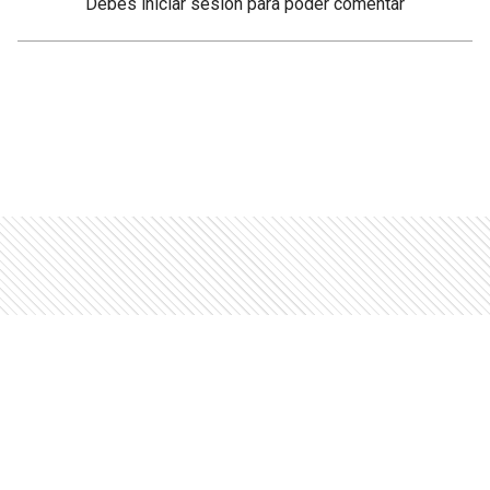
Debés
iniciar sesión
para poder comentar