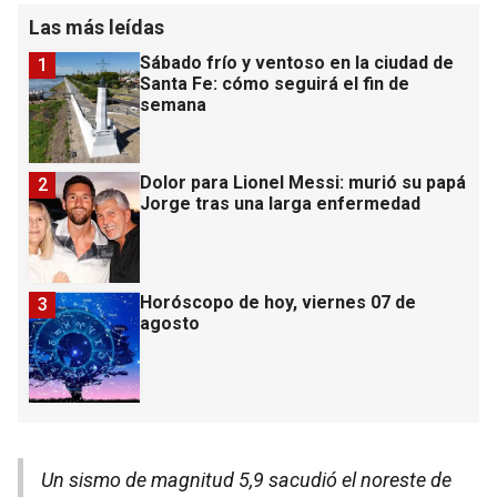
Las más leídas
Sábado frío y ventoso en la ciudad de
1
Santa Fe: cómo seguirá el fin de
semana
Dolor para Lionel Messi: murió su papá
2
Jorge tras una larga enfermedad
Horóscopo de hoy, viernes 07 de
3
agosto
Un sismo de magnitud 5,9 sacudió el noreste de