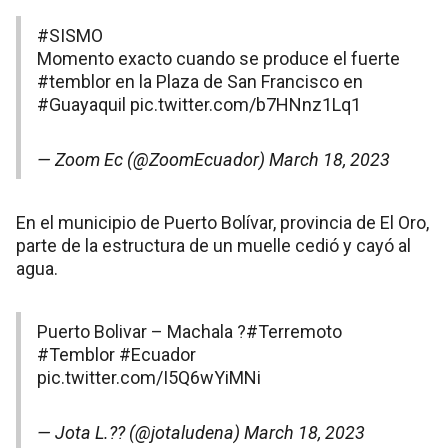
#SISMO
Momento exacto cuando se produce el fuerte
#temblor
en la Plaza de San Francisco en
#Guayaquil
pic.twitter.com/b7HNnz1Lq1
— Zoom Ec (@ZoomEcuador)
March 18, 2023
En el municipio de Puerto Bolívar, provincia de El Oro,
parte de la estructura de un muelle cedió y cayó al
agua.
Puerto Bolivar – Machala ?
#Terremoto
#Temblor
#Ecuador
pic.twitter.com/I5Q6wYiMNi
— Jota L.?? (@jotaludena)
March 18, 2023