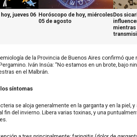
hoy, jueves 06
Horóscopo de hoy, miércoles
Dos sicar
05 de agosto
influenc
mientras 
transmisi
idemiología de la Provincia de Buenos Aires confirmó qu
Pergamino. Iván Insúa: “No estamos en un brote, bajo nin
estras en el Malbrán.
 los síntomas
teria se aloja generalmente en la garganta y en la piel, y 
 fin del invierno. Libera varias toxinas, y una puntualmen
es.
ención a tres principalmente: faringitis (dolor de gargant