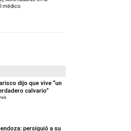
al médico.
arisco dijo que vive “un
erdadero calvario”
PAÍS
endoza: persiguió a su