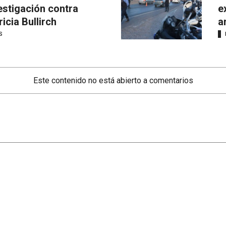
estigación contra
e
ricia Bullirch
a
S
Este contenido no está abierto a comentarios
Secciones
Mundo
Santa Fe
Info General
Rosario
Afternews
Interior
Deportes
País