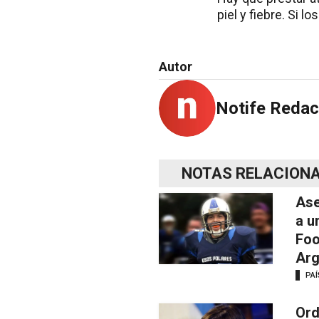
piel y fiebre. Si 
Autor
Notife Redac
NOTAS RELACION
Ase
a u
Foo
Arg
PAÍ
Ord