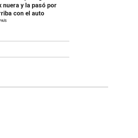
x nuera y la pasó por
rriba con el auto
PAÍS
Otros canales
Facebook
X
Instagram
YouTube
Contacto