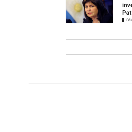
inv
Pat
PAÍ