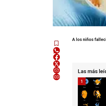
A los niños falle
Las más leí
1