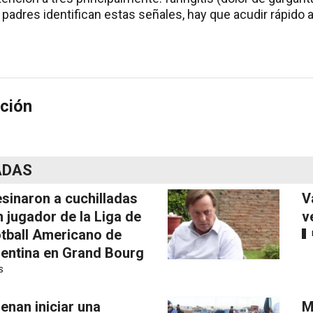
los padres identifican estas señales, hay que acudir rápido 
ción
ADAS
sinaron a cuchilladas
V
n jugador de la Liga de
v
tball Americano de
entina en Grand Bourg
S
enan iniciar una
M