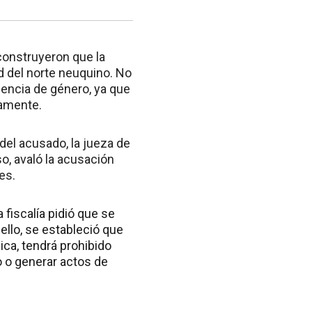
construyeron que la
d del norte neuquino. No
lencia de género, ya que
camente.
el acusado, la jueza de
so, avaló la acusación
es.
 fiscalía pidió que se
ello, se estableció que
ica, tendrá prohibido
o o generar actos de