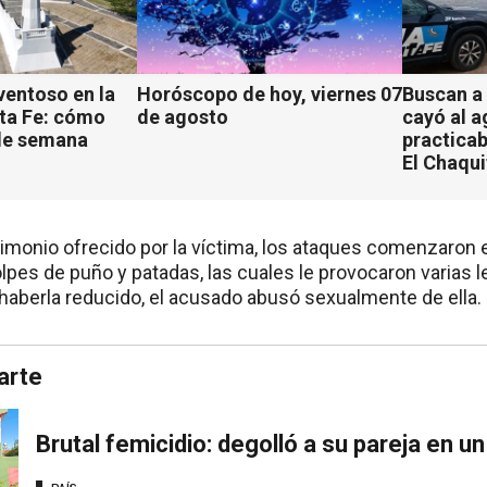
ventoso en la
Horóscopo de hoy, viernes 07
Buscan a
ta Fe: cómo
de agosto
cayó al 
 de semana
practicab
El Chaqu
timonio ofrecido por la víctima, los ataques comenzaron e
lpes de puño y patadas, las cuales le provocaron varias l
haberla reducido, el acusado abusó sexualmente de ella.
arte
Brutal femicidio: degolló a su pareja en u