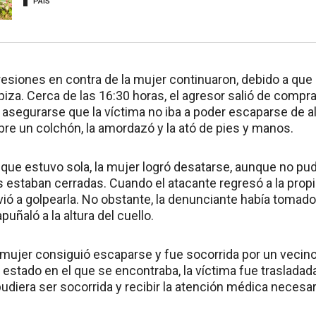
PAÍS
resiones en contra de la mujer continuaron, debido a que 
piza. Cerca de las 16:30 horas, el agresor salió de compras
 asegurarse que la víctima no iba a poder escaparse de all
bre un colchón, la amordazó y la ató de pies y manos.
 que estuvo sola, la mujer logró desatarse, aunque no pu
s estaban cerradas. Cuando el atacante regresó a la prop
lvió a golpearla. No obstante, la denunciante había tomado
puñaló a la altura del cuello.
a mujer consiguió escaparse y fue socorrida por un vecin
l estado en el que se encontraba, la víctima fue trasladad
 pudiera ser socorrida y recibir la atención médica necesar