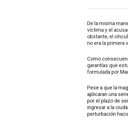
De la misma maner
víctima y el acus
obstante, el vínc
no era la primera 
Como consecuencia
garantías que estu
formulada por Mau
Pese a que la magi
aplicaran una seri
por el plazo de se
ingresar a la ciud
perturbación hacia