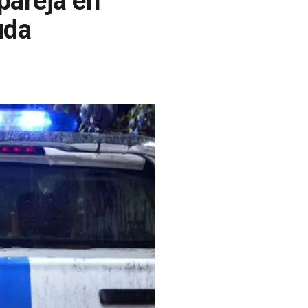
pareja en
uda