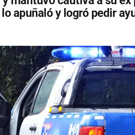
ó y mantuvo cautiva a su ex 
 lo apuñaló y logró pedir ay