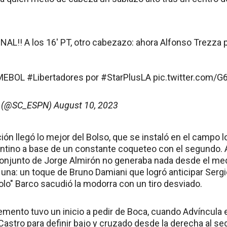
AL!! A los 16' PT, otro cabezazo: ahora Alfonso Trezza p
NMEBOL
#Libertadores
por
#StarPlusLA
pic.twitter.com/
r (@SC_ESPN)
August 10, 2023
ción llegó lo mejor del Bolso, que se instaló en el campo l
ntino a base de un constante coqueteo con el segundo. A 
conjunto de Jorge Almirón no generaba nada desde el medi
 una: un toque de Bruno Damiani que logró anticipar Ser
olo" Barco sacudió la modorra con un tiro desviado.
emento tuvo un inicio a pedir de Boca, cuando Advíncula
Castro para definir bajo y cruzado desde la derecha al s