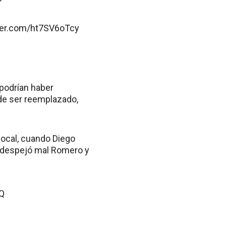
tter.com/ht7SV6oTcy
 podrían haber
de ser reemplazado,
local, cuando Diego
e despejó mal Romero y
oQ