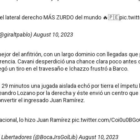
, el lateral derecho MÁS ZURDO del mundo 🔥🇵🇪
pic.twi
(@giraltpablo)
August 10, 2023
mejor del anfitrión, con un largo dominio con llegadas que
rencia. Cavani desperdició una chance clara poco antes 
gó un tiro en el travesaño e Ichazzo frustró a Barco.
 29 minutos una jugada aislada echó por tierra el ímpetu 
 Leandro Lozano por la derecha y éste envió un centro qu
nvertir el ingresado Juan Ramírez.
acional, lo hizo Juan Ramírez
pic.twitter.com/Coi0u0BG
l Libertadores (@BocaJrsGolLib)
August 10, 2023