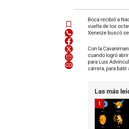
Boca recibió a Na
vuelta de los octa
Xeneize buscó sell
Con la Cavanimaní
cuando logró abrir
para Luis Advíncul
carrera, para bati
Las más leí
1