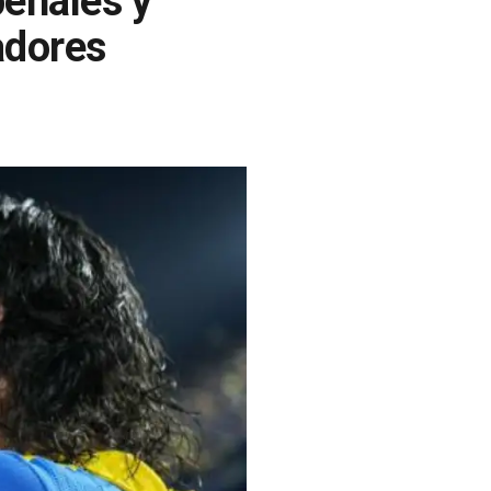
penales y
adores