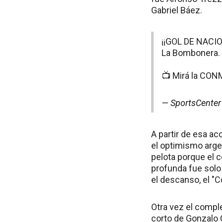
Gabriel Báez.
¡¡GOL DE NACION
La Bombonera.
📺 Mirá la CO
— SportsCente
A partir de esa ac
el optimismo arge
pelota porque el 
profunda fue solo
el descanso, el "C
Otra vez el compl
corto de Gonzalo 