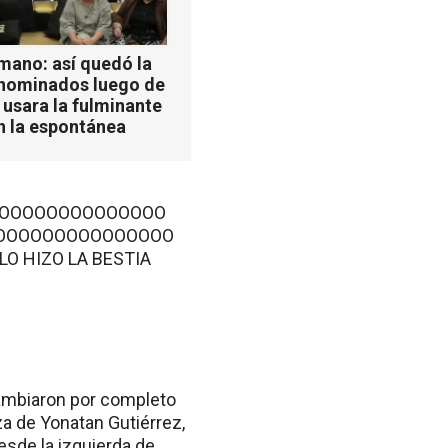
mano: así quedó la
 nominados luego de
 usara la fulminante
n la espontánea
OOOOOOOOOOOOOO
OOOOOOOOOOOOOOO
, LO HIZO LA BESTIA
cambiaron por completo
a de Yonatan Gutiérrez,
esde la izquierda de