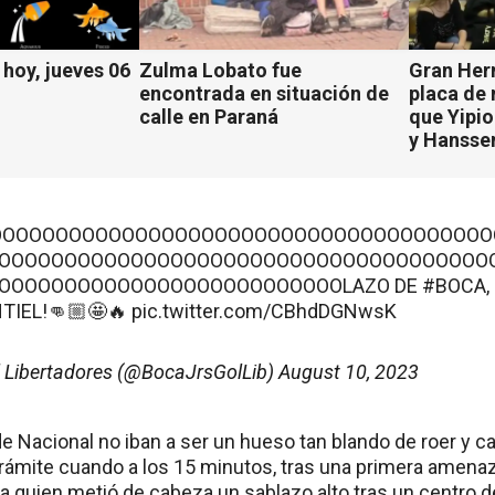
hoy, jueves 06
Zulma Lobato fue
Gran Her
encontrada en situación de
placa de
calle en Paraná
que Yipio
y Hansse
OOOOOOOOOOOOOOOOOOOOOOOOOOOOOOOOOOOOOO
OOOOOOOOOOOOOOOOOOOOOOOOOOOOOOOOOOOOO
OOOOOOOOOOOOOOOOOOOOOOOOOOLAZO DE
#BOCA
TIEL!👊🏼🤩🔥
pic.twitter.com/CBhdDGNwsK
l Libertadores (@BocaJrsGolLib)
August 10, 2023
de Nacional no iban a ser un hueso tan blando de roer y 
trámite cuando a los 15 minutos, tras una primera amenaz
a quien metió de cabeza un sablazo alto tras un centro d