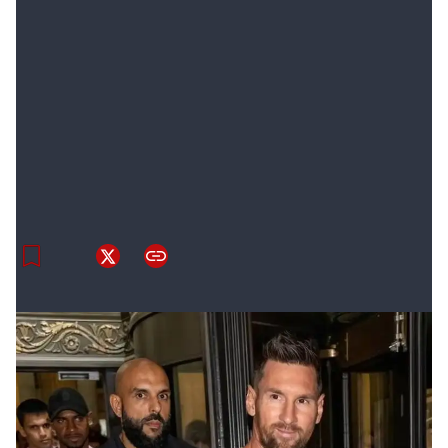
Añadir como fuente en
El guardaespaldas
Quién protege a Messi en Miami:
todo sobre el custodio de elite que
cuida al astro rosarino