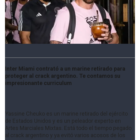
Inter Miami contrató a un marine retirado para
proteger al crack argentino. Te contamos su
impresionante curriculum
Yassine Cheuko es un marine retirado del ejército
de Estados Unidos y es un peleador experto en
Artes Marciales Mixtas. Está todo el tiempo pegado
al crack argentino y ya evitó varios acosos de los