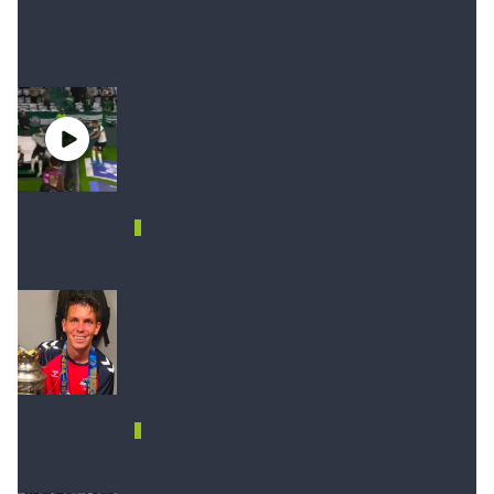
NOTAS RELACIONADAS
Quiso festejar un gol y todo
salió mal: cayó dentro de un
túnel, se lesionó y, para colmo,
se lo anularon
DEPORTES
Matías Pourrain seguirá
detenido en EE.UU. y será
trasladado a una prisión de
máxima seguridad
DEPORTES