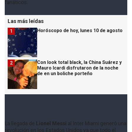
fanáticos.
Las más leídas
Horóscopo de hoy, lunes 10 de agosto
1
Con look total black, la China Suárez y
2
Mauro Icardi disfrutaron de la noche
de en un boliche porteño
La llegada de
Lionel Messi
al Inter Miami generó una
revolución en los Estados Unidos ya que todo el