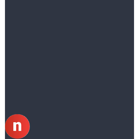
El capitán del seleccionado argentino revolucionó el
fútbol de Estados Unidos en un mes y
con el
reciente trofeo alcanzó la histórica marca de 44
títulos en su carrera
. A los 36 años, el mejor jugador
del Mundial de Qatar 2022 fue el goleador de la
Leagues Cup con diez tantos en siete partidos.
Lionel Messi
Inter Miami
Penales
Facundo Farias
Túnica
US Open Cup
Video
Goles
Autor
Notife Redacción