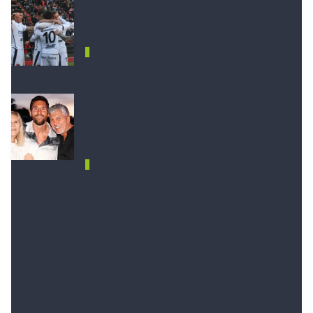
Colón le ganó 1 a 0 a San
Telmo
DEPORTES
Dolor para Lionel Messi: murió
su papá Jorge tras una larga
enfermedad
DEPORTES
Comentarios
Debés
iniciar sesión
para poder comentar