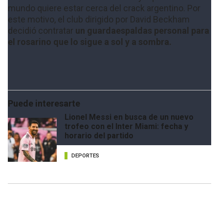
mundo quiere estar cerca del crack argentino. Por
este motivo, el club dirigido por David Beckham
decidió contratar
un guardaespaldas personal para
el rosarino que lo sigue a sol y a sombra.
Puede interesarte
Lionel Messi en busca de un nuevo
trofeo con el Inter Miami: fecha y
horario del partido
DEPORTES