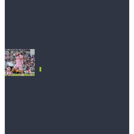
equipo de Messi será local en su estadio de Fort
Lauderdale, mientras que si pasa Real Salt Lake
jugará la final como visitante en el estadio del
estadio de Utah.
Puede interesarte
Los próximos desafíos de Messi: US
Open Cup, MLS y Eliminatorias
DEPORTES
Tras conquistar el primer título de la joven historia
de Inter Miami con la Leagues Cup que le ganó a
Nashville en una dramática definición por penales,
Messi llevó a Inter Miami a una nueva final.