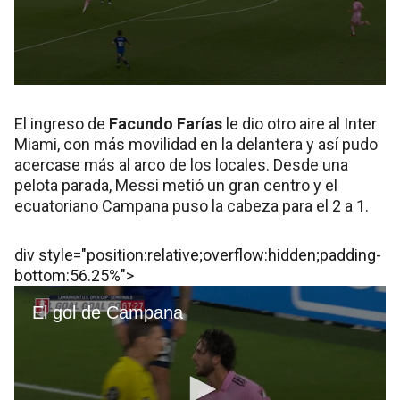
El ingreso de
Facundo Farías
le dio otro aire al Inter
Miami, con más movilidad en la delantera y así pudo
acercase más al arco de los locales. Desde una
pelota parada, Messi metió un gran centro y el
ecuatoriano Campana puso la cabeza para el 2 a 1.
div style="position:relative;overflow:hidden;padding-
bottom:56.25%">
Ya con un contexto caótico, con pelotazo hacia
arriba para intentar romper la defensa, Messi le puso
un freno, encaró unos metros y le metió un centro
magistral a Campana para su segundo gol de cabeza