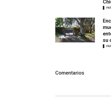
Chi
PAÍ
Enc
mue
ent
su 
PAÍ
Comentarios