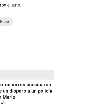
on el auto.
Robo
otochorros asesinaron
e un disparo a un policía
n Merlo
PAÍS