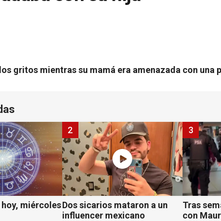
 los gritos mientras su mamá era amenazada con una p
das
2
3
hoy, miércoles
Dos sicarios mataron a un
Tras sem
influencer mexicano
con Mauro