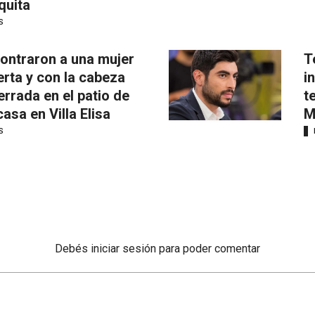
quita
S
ontraron a una mujer
T
rta y con la cabeza
i
errada en el patio de
t
casa en Villa Elisa
M
S
Debés
iniciar sesión
para poder comentar