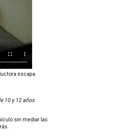
nductora escapa
de 10 y 12 años
ículo sin mediar las
rás.