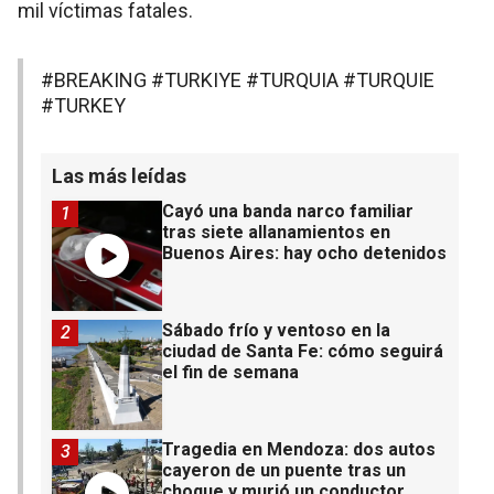
mil víctimas fatales.
#BREAKING
#TURKIYE
#TURQUIA
#TURQUIE
#TURKEY
Las más leídas
Cayó una banda narco familiar
1
tras siete allanamientos en
Buenos Aires: hay ocho detenidos
Sábado frío y ventoso en la
2
ciudad de Santa Fe: cómo seguirá
el fin de semana
Tragedia en Mendoza: dos autos
3
cayeron de un puente tras un
choque y murió un conductor