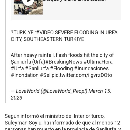
?TURKIYE :
#VIDEO
SEVERE FLOODING IN URFA
CITY, SOUTHEASTERN TURKIYE!
After heavy rainfall, flash floods hit the city of
Şanlıurfa (Urfa)
#BreakingNews
#UltimaHora
#Urfa
#Sanliurfa
#Flooding
#Inundaciones
#Inondation
#Sel
pic.twitter.com/ilgvrzDOto
— LoveWorld (@LoveWorld_Peopl)
March 15,
2023
Según informó el ministro del Interior turco,
Suleyman Soylu, ha informado de que al menos 12
personas han muerto en la provincia de Sanliurfa, y