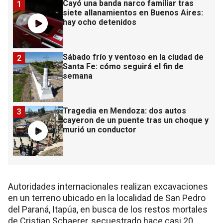
Cayó una banda narco familiar tras
1
siete allanamientos en Buenos Aires:
hay ocho detenidos
Sábado frío y ventoso en la ciudad de
2
Santa Fe: cómo seguirá el fin de
semana
Tragedia en Mendoza: dos autos
3
cayeron de un puente tras un choque y
murió un conductor
Autoridades internacionales realizan excavaciones
en un terreno ubicado en la localidad de San Pedro
del Paraná, Itapúa, en busca de los restos mortales
de Cristian Schaerer, secuestrado hace casi 20