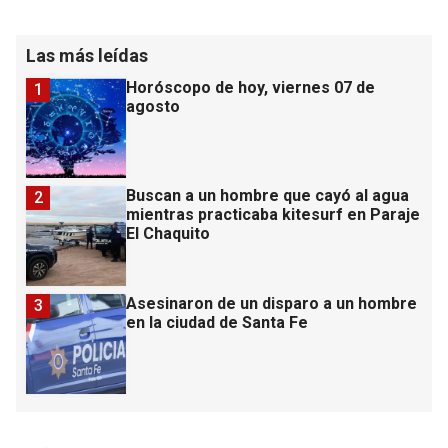
Las más leídas
Horóscopo de hoy, viernes 07 de
1
agosto
Buscan a un hombre que cayó al agua
2
mientras practicaba kitesurf en Paraje
El Chaquito
Asesinaron de un disparo a un hombre
3
en la ciudad de Santa Fe