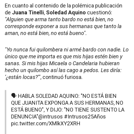
En cuanto al contenido de la polémica publicación
de
Juana Tinelli
,
Soledad Aquino
cuestionó:
"Alguien que arma tanto bardo no está bien, no
corresponde exponer a sus hermanas que tanto la
aman, no está bien, no está bueno".
"Yo nunca fui quilombera ni armé bardo con nadie. Lo
único que me importa es que mis hijas estén bien y
sanas. Si mis hijas Micaela o Candelaria hubieran
hecho un quilombo así las cago a pedos. Les diría:
‘¿están locas?’"
, continuó furiosa.
🗣️ HABLA SOLEDAD AQUINO: "NO ESTÁ BIEN
QUE JUANITA EXPONGA A SUS HERMANAS, NO
ESTÁ BUENO", Y DIJO: "NO TIENE SUSTENTO LA
DENUNCIA"
@intrusos
#Intrusos25Años
pic.twitter.com/XMlkXY2XRH