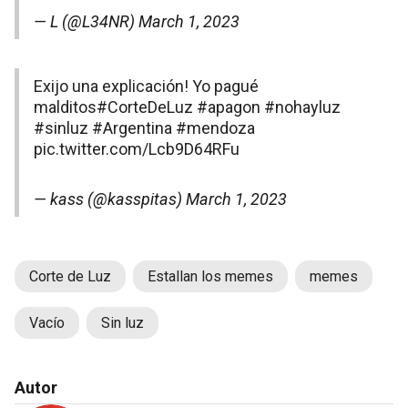
— L (@L34NR)
March 1, 2023
Exijo una explicación! Yo pagué
malditos
#CorteDeLuz
#apagon
#nohayluz
#sinluz
#Argentina
#mendoza
pic.twitter.com/Lcb9D64RFu
— kass (@kasspitas)
March 1, 2023
Corte de Luz
Estallan los memes
memes
Vacío
Sin luz
Autor