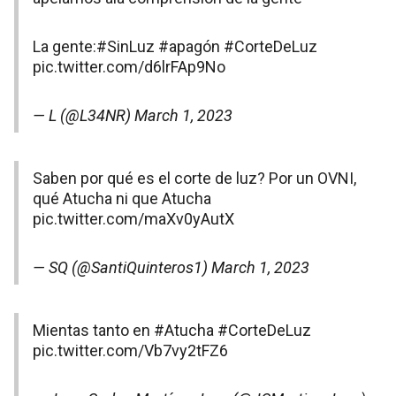
La gente:
#SinLuz
#apagón
#CorteDeLuz
pic.twitter.com/d6lrFAp9No
— L (@L34NR)
March 1, 2023
Saben por qué es el corte de luz? Por un OVNI,
qué Atucha ni que Atucha
pic.twitter.com/maXv0yAutX
— SQ (@SantiQuinteros1)
March 1, 2023
Mientas tanto en
#Atucha
#CorteDeLuz
pic.twitter.com/Vb7vy2tFZ6