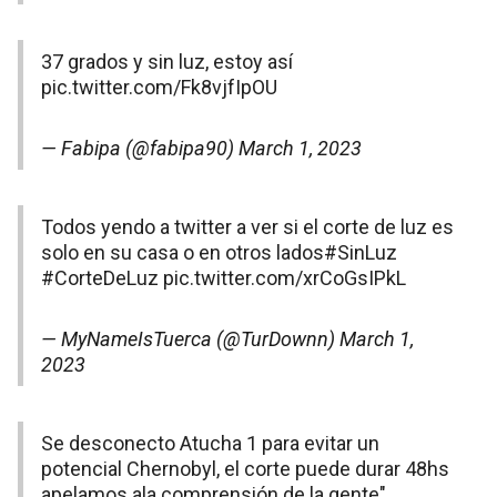
37 grados y sin luz, estoy así
pic.twitter.com/Fk8vjfIpOU
— Fabipa (@fabipa90)
March 1, 2023
Todos yendo a twitter a ver si el corte de luz es
solo en su casa o en otros lados
#SinLuz
#CorteDeLuz
pic.twitter.com/xrCoGsIPkL
— MyNameIsTuerca (@TurDownn)
March 1,
2023
Se desconecto Atucha 1 para evitar un
potencial Chernobyl, el corte puede durar 48hs
apelamos ala comprensión de la gente"