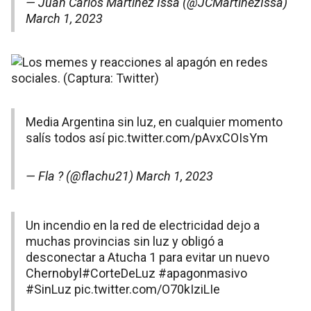
— Juan Carlos Martínez Issa (@JCMartinezIssa)
March 1, 2023
Media Argentina sin luz, en cualquier momento
salís todos así
pic.twitter.com/pAvxCOIsYm
— Fla ? (@flachu21)
March 1, 2023
Un incendio en la red de electricidad dejo a
muchas provincias sin luz y obligó a
desconectar a Atucha 1 para evitar un nuevo
Chernobyl
#CorteDeLuz
#apagonmasivo
#SinLuz
pic.twitter.com/O70kIziLIe