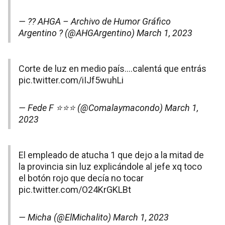
— ?? AHGA – Archivo de Humor Gráfico
Argentino ? (@AHGArgentino)
March 1, 2023
Corte de luz en medio país….calentá que entrás
pic.twitter.com/iIJf5wuhLi
— Fede F ⭐️⭐️⭐️ (@Comalaymacondo)
March 1,
2023
El empleado de atucha 1 que dejo a la mitad de
la provincia sin luz explicándole al jefe xq toco
el botón rojo que decía no tocar
pic.twitter.com/O24KrGKLBt
— Micha (@ElMichalito)
March 1, 2023